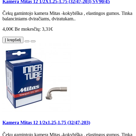
Kamera Mitas 12 1/2X1.25-1.75 (32/47-203) SV90/45
Čekų gamintojo kamera Mitas -kokybiška , elastingos gumos. Tinka
balanciniams dviračiams, dviratukam..
4,00€
Be mokesčių: 3,31€
Į krepšelį
Kamera Mitas 12 1/2x1.25-1.75 (32/47-203)
Čekų gamintojo kamera Mitas -kokybiška , elastingos gumos. Tinka