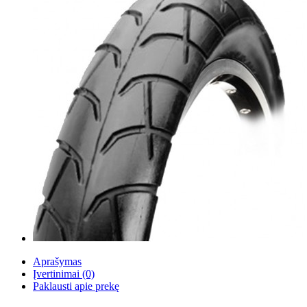
Aprašymas
Įvertinimai (0)
Paklausti apie prekę