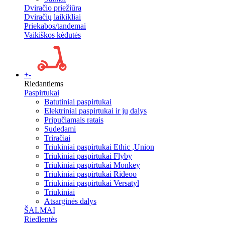
Dviračio priežiūra
Dviračių laikikliai
Priekabos/tandemai
Vaikiškos kėdutės
+
-
Riedantiems
Paspirtukai
Batutiniai paspirtukai
Elektriniai paspirtukai ir jų dalys
Pripučiamais ratais
Sudedami
Triračiai
Triukiniai paspirtukai Ethic ,Union
Triukiniai paspirtukai Flyby
Triukiniai paspirtukai Monkey
Triukiniai paspirtukai Rideoo
Triukiniai paspirtukai Versatyl
Triukiniai
Atsarginės dalys
ŠALMAI
Riedlentės