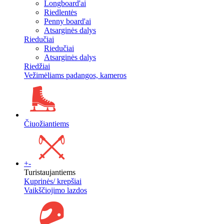
Longboard'ai
Riedlentės
Penny board'ai
Atsarginės dalys
Riedučiai
Riedučiai
Atsarginės dalys
Riedžiai
Vežimėliams padangos, kameros
Čiuožiantiems
+
-
Turistaujantiems
Kuprinės/ krepšiai
Vaikščiojimo lazdos