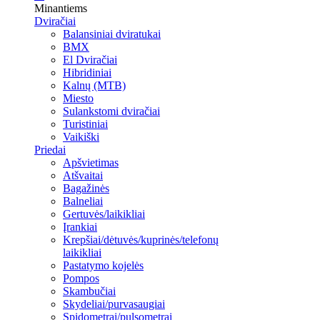
Minantiems
Dviračiai
Balansiniai dviratukai
BMX
El Dviračiai
Hibridiniai
Kalnų (MTB)
Miesto
Sulankstomi dviračiai
Turistiniai
Vaikiški
Priedai
Apšvietimas
Atšvaitai
Bagažinės
Balneliai
Gertuvės/laikikliai
Įrankiai
Krepšiai/dėtuvės/kuprinės/telefonų
laikikliai
Pastatymo kojelės
Pompos
Skambučiai
Skydeliai/purvasaugiai
Spidometrai/pulsometrai