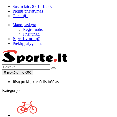
Susisiekite: 8 611 15507
Prekių pristatymas
Garantija
Mano paskyra
Registruotis
Prisijungti
Pageidavimai (0)
Prekių palyginimas
0 prekė(s) - 0,00€
Jūsų prekių krepšelis tuščias
Kategorijos
+
-