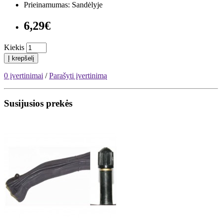
Prieinamumas: Sandėlyje
6,29€
Kiekis
Į krepšelį
0 įvertinimai
/
Parašyti įvertinimą
Susijusios prekės