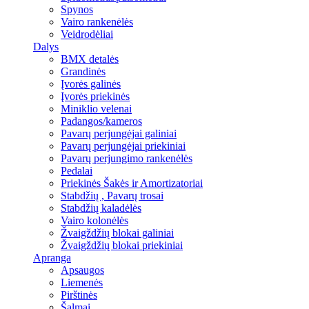
Spynos
Vairo rankenėlės
Veidrodėliai
Dalys
BMX detalės
Grandinės
Įvorės galinės
Įvorės priekinės
Miniklio velenai
Padangos/kameros
Pavarų perjungėjai galiniai
Pavarų perjungėjai priekiniai
Pavarų perjungimo rankenėlės
Pedalai
Priekinės Šakės ir Amortizatoriai
Stabdžių , Pavarų trosai
Stabdžių kaladėlės
Vairo kolonėlės
Žvaigždžių blokai galiniai
Žvaigždžių blokai priekiniai
Apranga
Apsaugos
Liemenės
Pirštinės
Šalmai