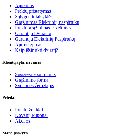
Apie mus
Prekių pristatymas
Sąlygos ir taisyklės
Grąžinimas Elektrinių paspirtukų
Prekių grąžinimas ir keitimas
Garantija Dviračių
Garantija Elektrinių Paspirtukų
Apmokėjimas
Kaip išsirinkti dviratį?
Klientų aptarnavimas
Susisiekite su mumis
Grąžinimo forma
Svetainės žemėlapis
Priedai
Prekių ženklai
Dovanų kuponai
Akcijos
Mano paskyra