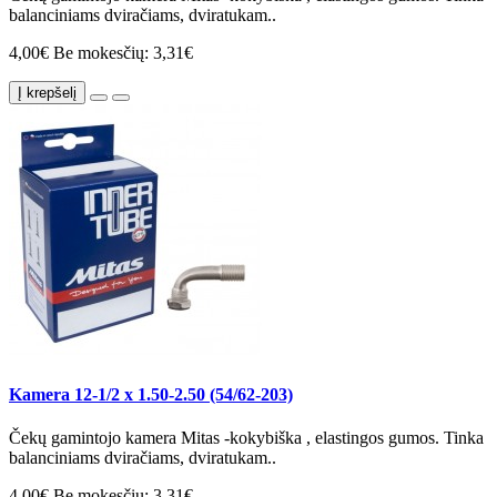
balanciniams dviračiams, dviratukam..
4,00€
Be mokesčių: 3,31€
Į krepšelį
Kamera 12-1/2 x 1.50-2.50 (54/62-203)
Čekų gamintojo kamera Mitas -kokybiška , elastingos gumos. Tinka
balanciniams dviračiams, dviratukam..
4,00€
Be mokesčių: 3,31€