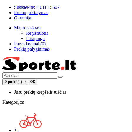
Susisiekite: 8 611 15507
Prekių pristatymas
Garantija
Mano paskyra
Registruotis
Prisijungti
Pageidavimai (0)
Prekių palyginimas
0 prekė(s) - 0,00€
Jūsų prekių krepšelis tuščias
Kategorijos
+
-