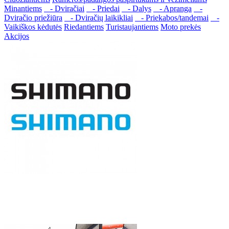
Minantiems
- Dviračiai
- Priedai
- Dalys
- Apranga
-
Dviračio priežiūra
- Dviračių laikikliai
- Priekabos/tandemai
-
Vaikiškos kėdutės
Riedantiems
Turistaujantiems
Moto prekės
Akcijos