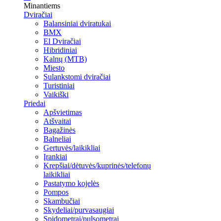
Minantiems
Dviračiai
Balansiniai dviratukai
BMX
El Dviračiai
Hibridiniai
Kalnų (MTB)
Miesto
Sulankstomi dviračiai
Turistiniai
Vaikiški
Priedai
Apšvietimas
Atšvaitai
Bagažinės
Balneliai
Gertuvės/laikikliai
Įrankiai
Krepšiai/dėtuvės/kuprinės/telefonų
laikikliai
Pastatymo kojelės
Pompos
Skambučiai
Skydeliai/purvasaugiai
Spidometrai/pulsometrai