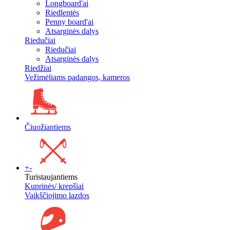
Longboard'ai
Riedlentės
Penny board'ai
Atsarginės dalys
Riedučiai
Riedučiai
Atsarginės dalys
Riedžiai
Vežimėliams padangos, kameros
Čiuožiantiems
+
-
Turistaujantiems
Kuprinės/ krepšiai
Vaikščiojimo lazdos