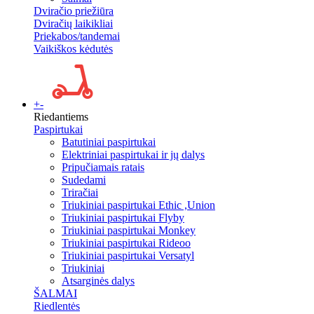
Dviračio priežiūra
Dviračių laikikliai
Priekabos/tandemai
Vaikiškos kėdutės
+
-
Riedantiems
Paspirtukai
Batutiniai paspirtukai
Elektriniai paspirtukai ir jų dalys
Pripučiamais ratais
Sudedami
Triračiai
Triukiniai paspirtukai Ethic ,Union
Triukiniai paspirtukai Flyby
Triukiniai paspirtukai Monkey
Triukiniai paspirtukai Rideoo
Triukiniai paspirtukai Versatyl
Triukiniai
Atsarginės dalys
ŠALMAI
Riedlentės