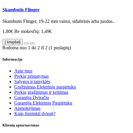
Skambutis Flinger
Skambutis Flinger, 19-22 mm vairui, sidabrinis arba juodas..
1,80€
Be mokesčių: 1,49€
Į krepšelį
Rodoma nuo 1 iki 2 iš 2 (1 puslapių)
Informacija
Apie mus
Prekių pristatymas
Sąlygos ir taisyklės
Grąžinimas Elektrinių paspirtukų
Prekių grąžinimas ir keitimas
Garantija Dviračių
Garantija Elektrinių Paspirtukų
Apmokėjimas
Kaip išsirinkti dviratį?
Klientų aptarnavimas