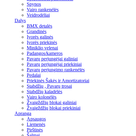
Spynos
Vairo rankenėlės
Veidrodėliai
Dalys
BMX detalės
Grandinės
Įvorės galinės
Įvorės priekinės
Miniklio velenai
Padangos/kameros
Pavarų perjungėjai galiniai
Pavarų perjungėjai priekiniai
Pavarų perjungimo rankenėlės
Pedalai
Priekinės Šakės ir Amortizatoriai
Stabdžių , Pavarų trosai
Stabdžių kaladėlės
Vairo kolonėlės
Žvaigždžių blokai galiniai
Žvaigždžių blokai priekiniai
Apranga
Apsaugos
Liemenės
Pirštinės
Šalmai