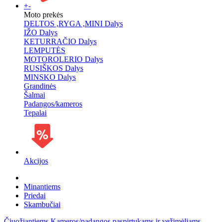
+
-
Moto prekės
DELTOS ,RYGA ,MINI Dalys
IŽO Dalys
KETURRAČIO Dalys
LEMPUTĖS
MOTOROLERIO Dalys
RUSIŠKOS Dalys
MINSKO Dalys
Grandinės
Šalmai
Padangos/kameros
Tepalai
Akcijos
Minantiems
Priedai
Skambučiai
Čiuožiantiems
Kameros/padangos paspirtukams ir vežimėliams