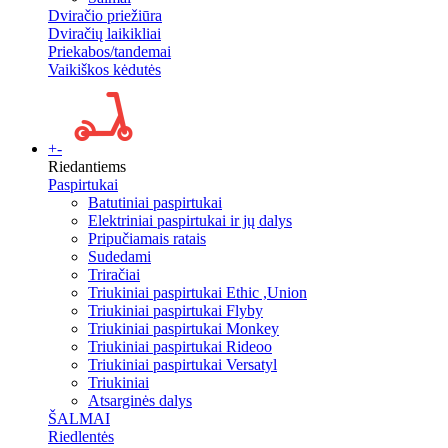
Dviračio priežiūra
Dviračių laikikliai
Priekabos/tandemai
Vaikiškos kėdutės
+
-
Riedantiems
Paspirtukai
Batutiniai paspirtukai
Elektriniai paspirtukai ir jų dalys
Pripučiamais ratais
Sudedami
Triračiai
Triukiniai paspirtukai Ethic ,Union
Triukiniai paspirtukai Flyby
Triukiniai paspirtukai Monkey
Triukiniai paspirtukai Rideoo
Triukiniai paspirtukai Versatyl
Triukiniai
Atsarginės dalys
ŠALMAI
Riedlentės