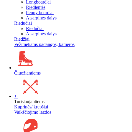
Longboard'ai
Riedlentės
Penny board'ai
Atsarginės dalys
Riedučiai
Riedučiai
Atsarginės dalys
Riedžiai
Vežimėliams padangos, kameros
Čiuožiantiems
+
-
Turistaujantiems
Kuprinės/ krepšiai
Vaikščiojimo lazdos