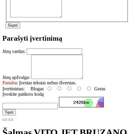
Parašyti įvertinimą
Jūsų vardas:
Jūsų apžvalga:
Pastaba:
Įvestas tekstas nebus išverstas.
Įvertinimas:
Blogas
Geras
Įveskite patikros kodą
Tęsti
Šalmas VITO JET BRUZANO