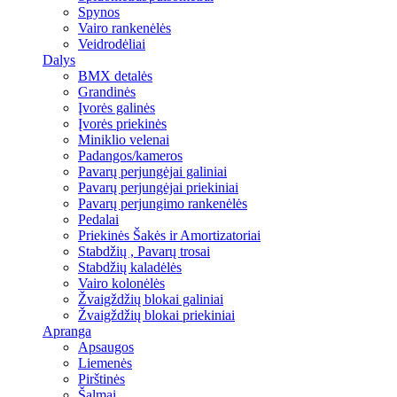
Spynos
Vairo rankenėlės
Veidrodėliai
Dalys
BMX detalės
Grandinės
Įvorės galinės
Įvorės priekinės
Miniklio velenai
Padangos/kameros
Pavarų perjungėjai galiniai
Pavarų perjungėjai priekiniai
Pavarų perjungimo rankenėlės
Pedalai
Priekinės Šakės ir Amortizatoriai
Stabdžių , Pavarų trosai
Stabdžių kaladėlės
Vairo kolonėlės
Žvaigždžių blokai galiniai
Žvaigždžių blokai priekiniai
Apranga
Apsaugos
Liemenės
Pirštinės
Šalmai