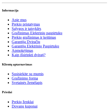
Informacija
Apie mus
Prekių pristatymas
Sąlygos ir taisyklės
Grąžinimas Elektrinių paspirtukų
Prekių grąžinimas ir keitimas
Garantija Dviračių
Garantija Elektrinių Paspirtukų
Apmokėjimas
Kaip išsirinkti dviratį?
Klientų aptarnavimas
Susisiekite su mumis
Grąžinimo forma
Svetainės žemėlapis
Priedai
Prekių ženklai
Dovanų kuponai