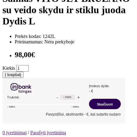
su veido skydu ir stiklu juoda
Dydis L
Prekės kodas: 1242L
Prieinamumas: Nėra prekyboje
98,00€
Kiekis
Į krepšelį
0 įvertinimai
/
Parašyti įvertinimą