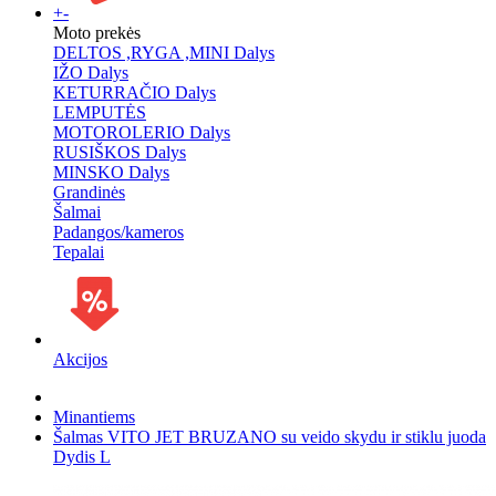
+
-
Moto prekės
DELTOS ,RYGA ,MINI Dalys
IŽO Dalys
KETURRAČIO Dalys
LEMPUTĖS
MOTOROLERIO Dalys
RUSIŠKOS Dalys
MINSKO Dalys
Grandinės
Šalmai
Padangos/kameros
Tepalai
Akcijos
Minantiems
Šalmas VITO JET BRUZANO su veido skydu ir stiklu juoda
Dydis L