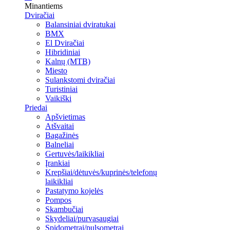
Minantiems
Dviračiai
Balansiniai dviratukai
BMX
El Dviračiai
Hibridiniai
Kalnų (MTB)
Miesto
Sulankstomi dviračiai
Turistiniai
Vaikiški
Priedai
Apšvietimas
Atšvaitai
Bagažinės
Balneliai
Gertuvės/laikikliai
Įrankiai
Krepšiai/dėtuvės/kuprinės/telefonų
laikikliai
Pastatymo kojelės
Pompos
Skambučiai
Skydeliai/purvasaugiai
Spidometrai/pulsometrai