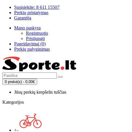
Susisiekite: 8 611 15507
Prekių pristatymas
Garantija
Mano paskyra
Registruotis
Prisijungti
Pageidavimai (0)
Prekių palyginimas
0 prekė(s) - 0,00€
Jūsų prekių krepšelis tuščias
Kategorijos
+
-