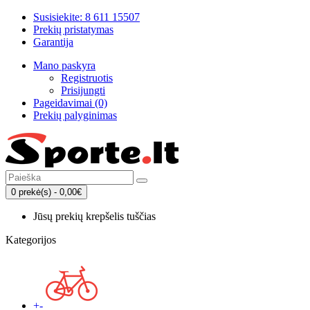
Susisiekite: 8 611 15507
Prekių pristatymas
Garantija
Mano paskyra
Registruotis
Prisijungti
Pageidavimai (0)
Prekių palyginimas
0 prekė(s) - 0,00€
Jūsų prekių krepšelis tuščias
Kategorijos
+
-