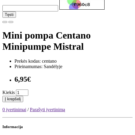
Tęsti
Mini pompa Centano
Minipumpe Mistral
Prekės kodas: centano
Prieinamumas: Sandėlyje
6,95€
Kiekis
Į krepšelį
0 įvertinimai
/
Parašyti įvertinimą
Informacija