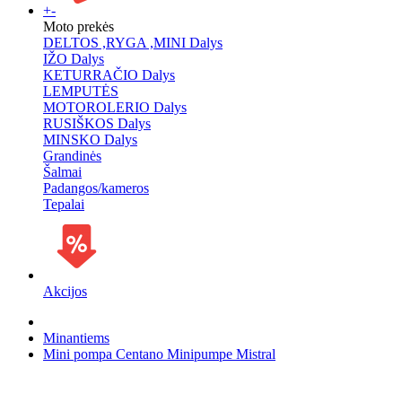
+
-
Moto prekės
DELTOS ,RYGA ,MINI Dalys
IŽO Dalys
KETURRAČIO Dalys
LEMPUTĖS
MOTOROLERIO Dalys
RUSIŠKOS Dalys
MINSKO Dalys
Grandinės
Šalmai
Padangos/kameros
Tepalai
Akcijos
Minantiems
Mini pompa Centano Minipumpe Mistral