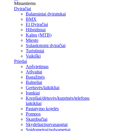
Minantiems
Dviračiai
Balansiniai dviratukai
BMX
El Dviračiai
Hibridiniai
Kalnų (MTB)
Miesto
Sulankstomi dviračiai
Turistiniai
Vaikiški
Priedai
Apšvietimas
Atšvaitai
Bagažinės
Balneliai
Gertuvės/laikikliai
Įrankiai
Krepšiai/dėtuvės/kuprinės/telefonų
laikikliai
Pastatymo kojelės
Pompos
Skambučiai
Skydeliai/purvasaugiai
Spidometrai/pulsometrai