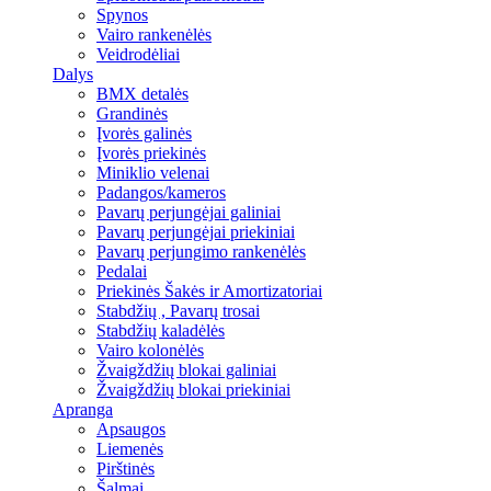
Spynos
Vairo rankenėlės
Veidrodėliai
Dalys
BMX detalės
Grandinės
Įvorės galinės
Įvorės priekinės
Miniklio velenai
Padangos/kameros
Pavarų perjungėjai galiniai
Pavarų perjungėjai priekiniai
Pavarų perjungimo rankenėlės
Pedalai
Priekinės Šakės ir Amortizatoriai
Stabdžių , Pavarų trosai
Stabdžių kaladėlės
Vairo kolonėlės
Žvaigždžių blokai galiniai
Žvaigždžių blokai priekiniai
Apranga
Apsaugos
Liemenės
Pirštinės
Šalmai