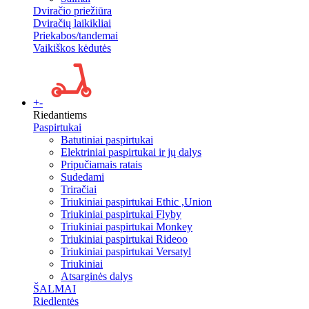
Dviračio priežiūra
Dviračių laikikliai
Priekabos/tandemai
Vaikiškos kėdutės
+
-
Riedantiems
Paspirtukai
Batutiniai paspirtukai
Elektriniai paspirtukai ir jų dalys
Pripučiamais ratais
Sudedami
Triračiai
Triukiniai paspirtukai Ethic ,Union
Triukiniai paspirtukai Flyby
Triukiniai paspirtukai Monkey
Triukiniai paspirtukai Rideoo
Triukiniai paspirtukai Versatyl
Triukiniai
Atsarginės dalys
ŠALMAI
Riedlentės