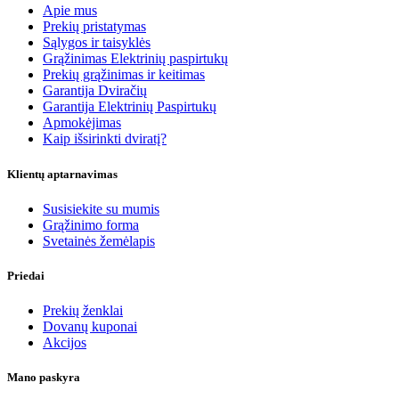
Apie mus
Prekių pristatymas
Sąlygos ir taisyklės
Grąžinimas Elektrinių paspirtukų
Prekių grąžinimas ir keitimas
Garantija Dviračių
Garantija Elektrinių Paspirtukų
Apmokėjimas
Kaip išsirinkti dviratį?
Klientų aptarnavimas
Susisiekite su mumis
Grąžinimo forma
Svetainės žemėlapis
Priedai
Prekių ženklai
Dovanų kuponai
Akcijos
Mano paskyra