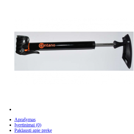
Aprašymas
Įvertinimai (0)
Paklausti apie prekę