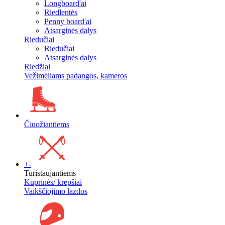
Longboard'ai
Riedlentės
Penny board'ai
Atsarginės dalys
Riedučiai
Riedučiai
Atsarginės dalys
Riedžiai
Vežimėliams padangos, kameros
Čiuožiantiems
+
-
Turistaujantiems
Kuprinės/ krepšiai
Vaikščiojimo lazdos