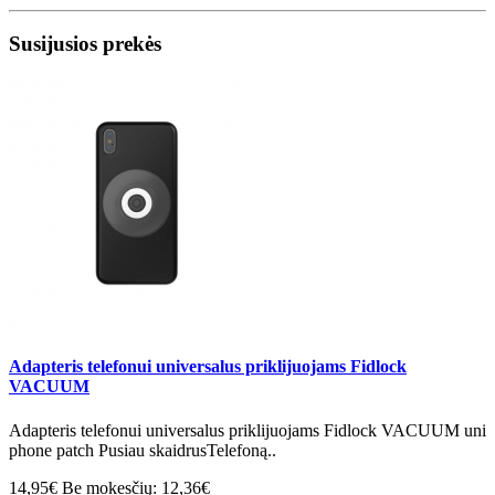
Susijusios prekės
Adapteris telefonui universalus priklijuojams Fidlock
VACUUM
Adapteris telefonui universalus priklijuojams Fidlock VACUUM uni
phone patch Pusiau skaidrusTelefoną..
14,95€
Be mokesčių: 12,36€