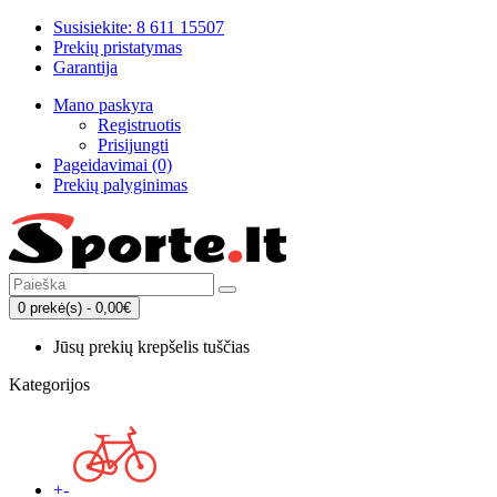
Susisiekite: 8 611 15507
Prekių pristatymas
Garantija
Mano paskyra
Registruotis
Prisijungti
Pageidavimai (0)
Prekių palyginimas
0 prekė(s) - 0,00€
Jūsų prekių krepšelis tuščias
Kategorijos
+
-