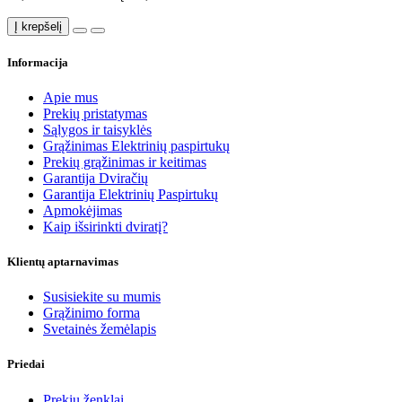
Į krepšelį
Informacija
Apie mus
Prekių pristatymas
Sąlygos ir taisyklės
Grąžinimas Elektrinių paspirtukų
Prekių grąžinimas ir keitimas
Garantija Dviračių
Garantija Elektrinių Paspirtukų
Apmokėjimas
Kaip išsirinkti dviratį?
Klientų aptarnavimas
Susisiekite su mumis
Grąžinimo forma
Svetainės žemėlapis
Priedai
Prekių ženklai