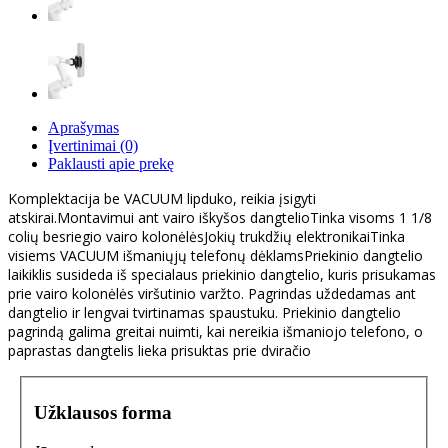
Aprašymas
Įvertinimai (0)
Paklausti apie prekę
Komplektacija be VACUUM lipduko, reikia įsigyti
atskirai.Montavimui ant vairo iškyšos dangtelioTinka visoms 1 1/8
colių besriegio vairo kolonėlėsJokių trukdžių elektronikaiTinka
visiems VACUUM išmaniųjų telefonų dėklamsPriekinio dangtelio
laikiklis susideda iš specialaus priekinio dangtelio, kuris prisukamas
prie vairo kolonėlės viršutinio varžto. Pagrindas uždedamas ant
dangtelio ir lengvai tvirtinamas spaustuku. Priekinio dangtelio
pagrindą galima greitai nuimti, kai nereikia išmaniojo telefono, o
paprastas dangtelis lieka prisuktas prie dviračio
Užklausos forma