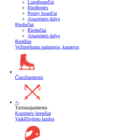
Longboard'ai
Riedlentės
Penny board'ai
Atsarginės dalys
Riedučiai
Riedučiai
Atsarginės dalys
Riedžiai
Vežimėliams padangos, kameros
Čiuožiantiems
+
-
Turistaujantiems
Kuprinės/ krepšiai
Vaikščiojimo lazdos