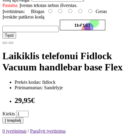
Pastaba:
Įvestas tekstas nebus išverstas.
Įvertinimas:
Blogas
Geras
Įveskite patikros kodą
Tęsti
Laikiklis telefonui Fidlock
Vacuum handlebar base Flex
Prekės kodas: fidlock
Prieinamumas: Sandėlyje
29,95€
Kiekis
Į krepšelį
0 įvertinimai
/
Parašyti įvertinimą