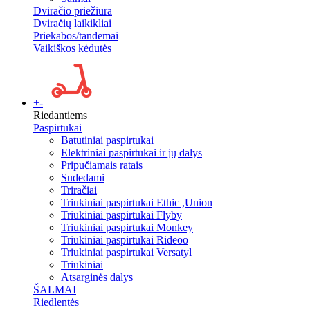
Dviračio priežiūra
Dviračių laikikliai
Priekabos/tandemai
Vaikiškos kėdutės
+
-
Riedantiems
Paspirtukai
Batutiniai paspirtukai
Elektriniai paspirtukai ir jų dalys
Pripučiamais ratais
Sudedami
Triračiai
Triukiniai paspirtukai Ethic ,Union
Triukiniai paspirtukai Flyby
Triukiniai paspirtukai Monkey
Triukiniai paspirtukai Rideoo
Triukiniai paspirtukai Versatyl
Triukiniai
Atsarginės dalys
ŠALMAI
Riedlentės