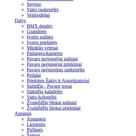
Spynos
Vairo rankenėlės
Veidrodėliai
Dalys
BMX detalės
Grandinės
Įvorės galinės
Įvorės priekinės
Miniklio velenai
Padangos/kameros
Pavarų perjungėjai galiniai
Pavarų perjungėjai priekiniai
Pavarų perjungimo rankenėlės
Pedalai
Priekinės Šakės ir Amortizatoriai
Stabdžių , Pavarų trosai
Stabdžių kaladėlės
Vairo kolonėlės
Žvaigždžių blokai galiniai
Žvaigždžių blokai priekiniai
Apranga
Apsaugos
Liemenės
Pirštinės
Šalmai