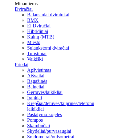
Minantiems
Dviračiai
Balansiniai dviratukai
BMX
El Dviračiai
Hibridiniai
Kalnų (MTB)
Miesto
Sulankstomi dviračiai
Turistiniai
Vaikiški
Priedai
Apšvietimas
Atšvaitai
Bagažinės
Balneliai
Gertuvės/laikikliai
Įrankiai
Krepšiai/dėtuvės/kuprinės/telefonų
laikikliai
Pastatymo kojelės
Pompos
Skambučiai
Skydeliai/purvasaugiai
Spidometrai/pulsometrai