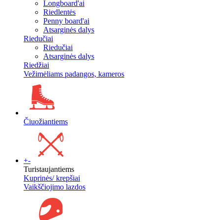
Longboard'ai
Riedlentės
Penny board'ai
Atsarginės dalys
Riedučiai
Riedučiai
Atsarginės dalys
Riedžiai
Vežimėliams padangos, kameros
Čiuožiantiems
+
-
Turistaujantiems
Kuprinės/ krepšiai
Vaikščiojimo lazdos