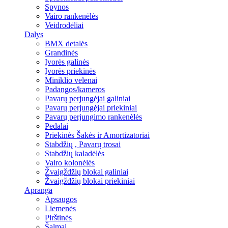
Spynos
Vairo rankenėlės
Veidrodėliai
Dalys
BMX detalės
Grandinės
Įvorės galinės
Įvorės priekinės
Miniklio velenai
Padangos/kameros
Pavarų perjungėjai galiniai
Pavarų perjungėjai priekiniai
Pavarų perjungimo rankenėlės
Pedalai
Priekinės Šakės ir Amortizatoriai
Stabdžių , Pavarų trosai
Stabdžių kaladėlės
Vairo kolonėlės
Žvaigždžių blokai galiniai
Žvaigždžių blokai priekiniai
Apranga
Apsaugos
Liemenės
Pirštinės
Šalmai