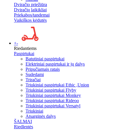
Dviračio priežiūra
Dviračių laikikliai
Priekabos/tandemai
Vaikiškos kėdutės
+
-
Riedantiems
Paspirtukai
Batutiniai paspirtukai
Elektriniai paspirtukai ir jų dalys
Pripučiamais ratais
Sudedami
Triračiai
Triukiniai paspirtukai Ethic ,Union
Triukiniai paspirtukai Flyby
Triukiniai paspirtukai Monkey
Triukiniai paspirtukai Rideoo
Triukiniai paspirtukai Versatyl
Triukiniai
Atsarginės dalys
ŠALMAI
Riedlentės