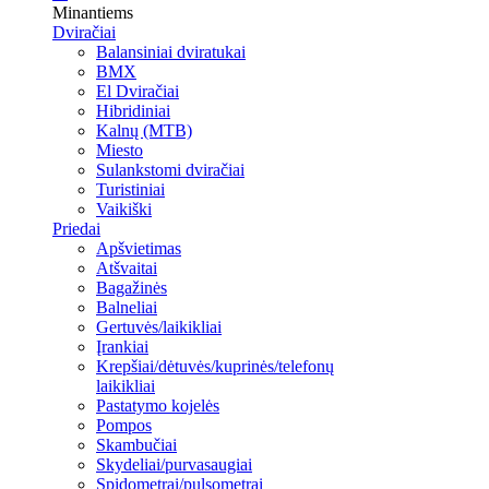
Minantiems
Dviračiai
Balansiniai dviratukai
BMX
El Dviračiai
Hibridiniai
Kalnų (MTB)
Miesto
Sulankstomi dviračiai
Turistiniai
Vaikiški
Priedai
Apšvietimas
Atšvaitai
Bagažinės
Balneliai
Gertuvės/laikikliai
Įrankiai
Krepšiai/dėtuvės/kuprinės/telefonų
laikikliai
Pastatymo kojelės
Pompos
Skambučiai
Skydeliai/purvasaugiai
Spidometrai/pulsometrai