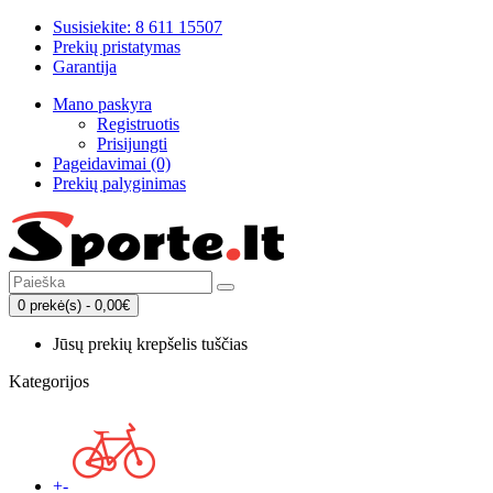
Susisiekite: 8 611 15507
Prekių pristatymas
Garantija
Mano paskyra
Registruotis
Prisijungti
Pageidavimai (0)
Prekių palyginimas
0 prekė(s) - 0,00€
Jūsų prekių krepšelis tuščias
Kategorijos
+
-