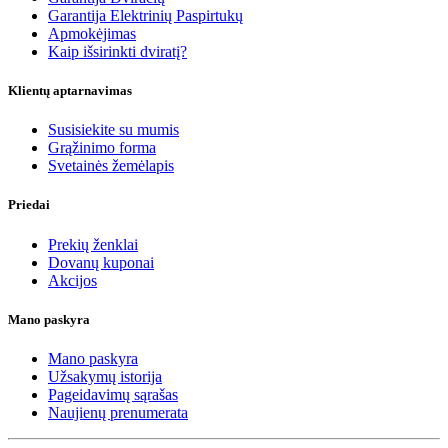
Garantija Elektrinių Paspirtukų
Apmokėjimas
Kaip išsirinkti dviratį?
Klientų aptarnavimas
Susisiekite su mumis
Grąžinimo forma
Svetainės žemėlapis
Priedai
Prekių ženklai
Dovanų kuponai
Akcijos
Mano paskyra
Mano paskyra
Užsakymų istorija
Pageidavimų sąrašas
Naujienų prenumerata