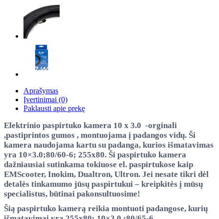
Aprašymas
Įvertinimai (0)
Paklausti apie prekę
Elektrinio paspirtuko kamera 10 x 3.0 -orginali
,pastiprintos gumos , montuojama į padangos vidų. Ši
kamera naudojama kartu su padanga, kurios išmatavimas
yra 10×3.0;80/60-6; 255x80. Ši paspirtuko kamera
dažniausiai sutinkama tokiuose el. paspirtukose kaip
EMScooter, Inokim, Dualtron, Ultron. Jei nesate tikri dėl
detalės tinkamumo jūsų paspirtukui – kreipkitės į mūsų
specialistus, būtinai pakonsultuosime!
Šią paspirtuko kamerą reikia montuoti padangose, kurių
išmatavimai yra 255x80; 10×3.0 ;80/65-6