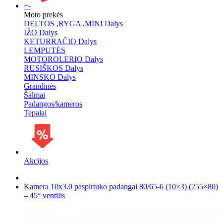
+
-
Moto prekės
DELTOS ,RYGA ,MINI Dalys
IŽO Dalys
KETURRAČIO Dalys
LEMPUTĖS
MOTOROLERIO Dalys
RUSIŠKOS Dalys
MINSKO Dalys
Grandinės
Šalmai
Padangos/kameros
Tepalai
Akcijos
Kamera 10x3.0 paspirtuko padangai 80/65-6 (10×3) (255×80)
– 45° ventilis