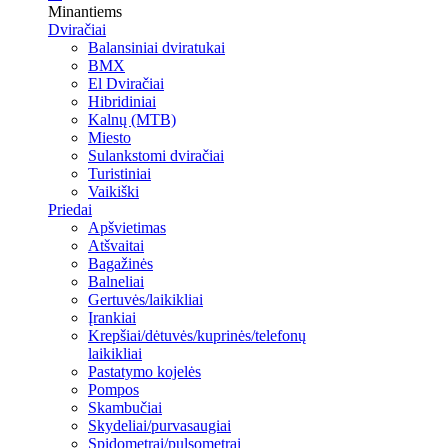
Minantiems
Dviračiai
Balansiniai dviratukai
BMX
El Dviračiai
Hibridiniai
Kalnų (MTB)
Miesto
Sulankstomi dviračiai
Turistiniai
Vaikiški
Priedai
Apšvietimas
Atšvaitai
Bagažinės
Balneliai
Gertuvės/laikikliai
Įrankiai
Krepšiai/dėtuvės/kuprinės/telefonų
laikikliai
Pastatymo kojelės
Pompos
Skambučiai
Skydeliai/purvasaugiai
Spidometrai/pulsometrai