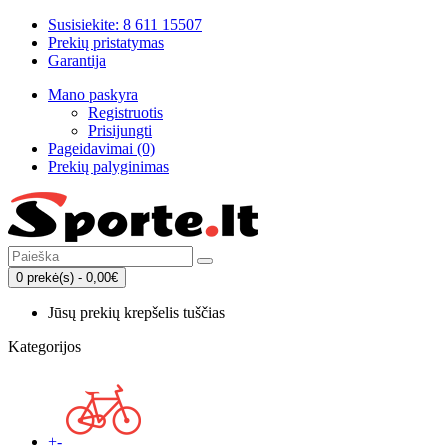
Susisiekite: 8 611 15507
Prekių pristatymas
Garantija
Mano paskyra
Registruotis
Prisijungti
Pageidavimai (0)
Prekių palyginimas
0 prekė(s) - 0,00€
Jūsų prekių krepšelis tuščias
Kategorijos
+
-