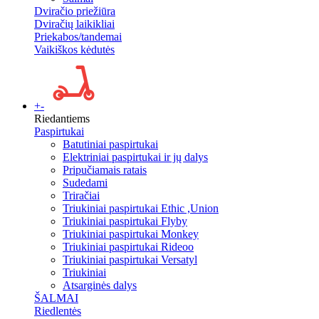
Dviračio priežiūra
Dviračių laikikliai
Priekabos/tandemai
Vaikiškos kėdutės
+
-
Riedantiems
Paspirtukai
Batutiniai paspirtukai
Elektriniai paspirtukai ir jų dalys
Pripučiamais ratais
Sudedami
Triračiai
Triukiniai paspirtukai Ethic ,Union
Triukiniai paspirtukai Flyby
Triukiniai paspirtukai Monkey
Triukiniai paspirtukai Rideoo
Triukiniai paspirtukai Versatyl
Triukiniai
Atsarginės dalys
ŠALMAI
Riedlentės