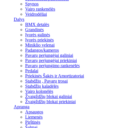
Spynos
Vairo rankenėlės
Veidrodėliai
Dalys
BMX detalės
Grandinės
Įvorės galinės
Įvorės priekinės
Miniklio velenai
Padangos/kameros
Pavarų perjungėjai galiniai
Pavarų perjungėjai priekiniai
Pavarų perjungimo rankenėlės
Pedalai
Priekinės Šakės ir Amortizatoriai
Stabdžių , Pavarų trosai
Stabdžių kaladėlės
Vairo kolonėlės
Žvaigždžių blokai galiniai
Žvaigždžių blokai priekiniai
Apranga
Apsaugos
Liemenės
Pirštinės
Šalmai