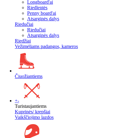
Longboard'ai
Riedlentės
Penny board'ai
Atsarginės dalys
Riedučiai
Riedučiai
Atsarginės dalys
Riedžiai
Vežimėliams padangos, kameros
Čiuožiantiems
+
-
Turistaujantiems
Kuprinės/ krepšiai
Vaikščiojimo lazdos