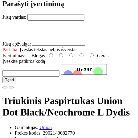
Parašyti įvertinimą
Jūsų vardas:
Jūsų apžvalga:
Pastaba:
Įvestas tekstas nebus išverstas.
Įvertinimas:
Blogas
Geras
Įveskite patikros kodą
Tęsti
Triukinis Paspirtukas Union
Dot Black/Neochrome L Dydis
Gamintojas:
Union
Prekės kodas: 2902140082770