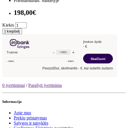
Prieinamumas: Sandėlyje
198,00€
Kiekis
Į krepšelį
0 įvertinimai
/
Parašyti įvertinimą
Informacija
Apie mus
Prekių pristatymas
Sąlygos ir taisyklės