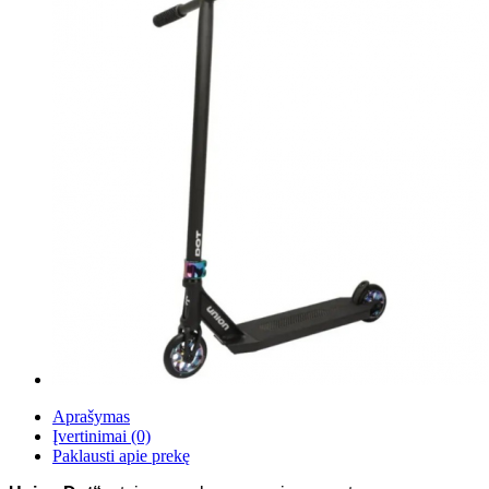
Aprašymas
Įvertinimai (0)
Paklausti apie prekę