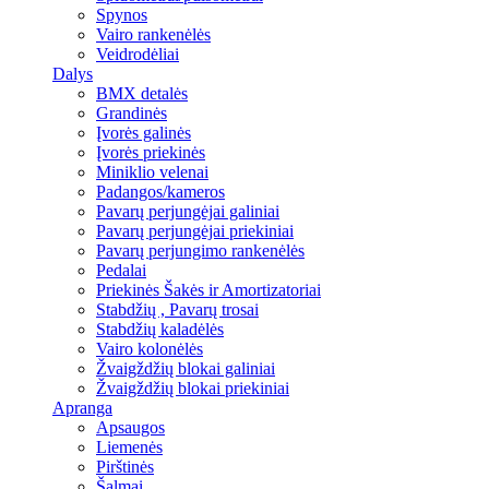
Spynos
Vairo rankenėlės
Veidrodėliai
Dalys
BMX detalės
Grandinės
Įvorės galinės
Įvorės priekinės
Miniklio velenai
Padangos/kameros
Pavarų perjungėjai galiniai
Pavarų perjungėjai priekiniai
Pavarų perjungimo rankenėlės
Pedalai
Priekinės Šakės ir Amortizatoriai
Stabdžių , Pavarų trosai
Stabdžių kaladėlės
Vairo kolonėlės
Žvaigždžių blokai galiniai
Žvaigždžių blokai priekiniai
Apranga
Apsaugos
Liemenės
Pirštinės
Šalmai