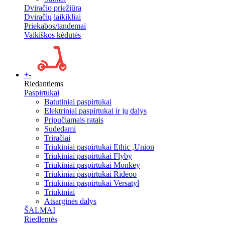
Dviračio priežiūra
Dviračių laikikliai
Priekabos/tandemai
Vaikiškos kėdutės
+
-
Riedantiems
Paspirtukai
Batutiniai paspirtukai
Elektriniai paspirtukai ir jų dalys
Pripučiamais ratais
Sudedami
Triračiai
Triukiniai paspirtukai Ethic ,Union
Triukiniai paspirtukai Flyby
Triukiniai paspirtukai Monkey
Triukiniai paspirtukai Rideoo
Triukiniai paspirtukai Versatyl
Triukiniai
Atsarginės dalys
ŠALMAI
Riedlentės