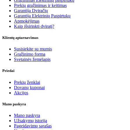
Grąžinimas Elektrinių paspirtukų
Prekių grąžinimas ir keitimas
Garantija Dviračių
Garantija Elektrinių Paspirtukų
Apmokėjimas
Kaip išsirinkti dviratį?
Klientų aptarnavimas
Susisiekite su mumis
Grąžinimo forma
Svetainės žemėlapis
Priedai
Prekių ženklai
Dovanų kuponai
Akcijos
Mano paskyra
Mano paskyra
Užsakymų istorija
Pageidavimų sąrašas