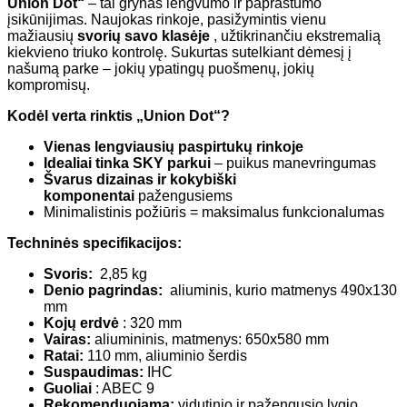
Union Dot“
– tai grynas lengvumo ir paprastumo
įsikūnijimas. Naujokas rinkoje, pasižymintis vienu
mažiausių
svorių savo klasėje
, užtikrinančiu ekstremalią
kiekvieno triuko kontrolę. Sukurtas sutelkiant dėmesį į
našumą parke – jokių ypatingų puošmenų, jokių
kompromisų.
Kodėl verta rinktis „Union Dot“?
Vienas lengviausių paspirtukų rinkoje
Idealiai tinka SKY parkui
– puikus manevringumas
Švarus dizainas ir kokybiški
komponentai
pažengusiems
Minimalistinis požiūris = maksimalus funkcionalumas
Techninės specifikacijos:
Svoris:
2,85 kg
Denio pagrindas:
aliuminis, kurio matmenys 490x130
mm
Kojų erdvė
: 320 mm
Vairas:
aliumininis, matmenys: 650x580 mm
Ratai:
110 mm, aliuminio šerdis
Suspaudimas:
IHC
Guoliai
: ABEC 9
Rekomenduojama:
vidutinio ir pažengusio lygio