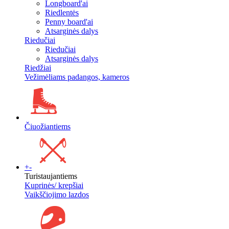
Longboard'ai
Riedlentės
Penny board'ai
Atsarginės dalys
Riedučiai
Riedučiai
Atsarginės dalys
Riedžiai
Vežimėliams padangos, kameros
Čiuožiantiems
+
-
Turistaujantiems
Kuprinės/ krepšiai
Vaikščiojimo lazdos