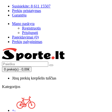
Susisiekite: 8 611 15507
Prekių pristatymas
Garantija
Mano paskyra
Registruotis
Prisijungti
Pageidavimai (0)
Prekių palyginimas
0 prekė(s) - 0,00€
Jūsų prekių krepšelis tuščias
Kategorijos
+
-