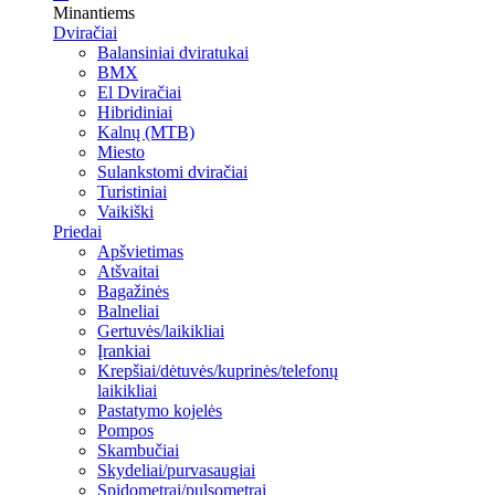
Minantiems
Dviračiai
Balansiniai dviratukai
BMX
El Dviračiai
Hibridiniai
Kalnų (MTB)
Miesto
Sulankstomi dviračiai
Turistiniai
Vaikiški
Priedai
Apšvietimas
Atšvaitai
Bagažinės
Balneliai
Gertuvės/laikikliai
Įrankiai
Krepšiai/dėtuvės/kuprinės/telefonų
laikikliai
Pastatymo kojelės
Pompos
Skambučiai
Skydeliai/purvasaugiai
Spidometrai/pulsometrai