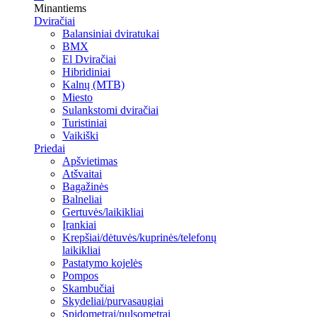
Minantiems
Dviračiai
Balansiniai dviratukai
BMX
El Dviračiai
Hibridiniai
Kalnų (MTB)
Miesto
Sulankstomi dviračiai
Turistiniai
Vaikiški
Priedai
Apšvietimas
Atšvaitai
Bagažinės
Balneliai
Gertuvės/laikikliai
Įrankiai
Krepšiai/dėtuvės/kuprinės/telefonų
laikikliai
Pastatymo kojelės
Pompos
Skambučiai
Skydeliai/purvasaugiai
Spidometrai/pulsometrai