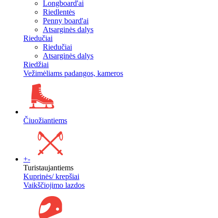
Longboard'ai
Riedlentės
Penny board'ai
Atsarginės dalys
Riedučiai
Riedučiai
Atsarginės dalys
Riedžiai
Vežimėliams padangos, kameros
Čiuožiantiems
+
-
Turistaujantiems
Kuprinės/ krepšiai
Vaikščiojimo lazdos