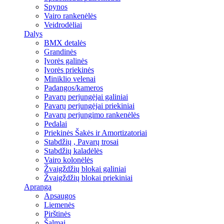
Spynos
Vairo rankenėlės
Veidrodėliai
Dalys
BMX detalės
Grandinės
Įvorės galinės
Įvorės priekinės
Miniklio velenai
Padangos/kameros
Pavarų perjungėjai galiniai
Pavarų perjungėjai priekiniai
Pavarų perjungimo rankenėlės
Pedalai
Priekinės Šakės ir Amortizatoriai
Stabdžių , Pavarų trosai
Stabdžių kaladėlės
Vairo kolonėlės
Žvaigždžių blokai galiniai
Žvaigždžių blokai priekiniai
Apranga
Apsaugos
Liemenės
Pirštinės
Šalmai