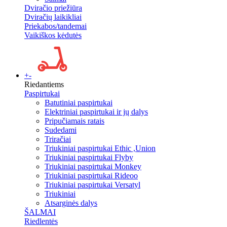
Dviračio priežiūra
Dviračių laikikliai
Priekabos/tandemai
Vaikiškos kėdutės
+
-
Riedantiems
Paspirtukai
Batutiniai paspirtukai
Elektriniai paspirtukai ir jų dalys
Pripučiamais ratais
Sudedami
Triračiai
Triukiniai paspirtukai Ethic ,Union
Triukiniai paspirtukai Flyby
Triukiniai paspirtukai Monkey
Triukiniai paspirtukai Rideoo
Triukiniai paspirtukai Versatyl
Triukiniai
Atsarginės dalys
ŠALMAI
Riedlentės