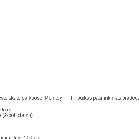
elėse/ skate parkuose. Monkey TITI – puikus pasirinkimas praded
 460mm
 (2-bolt clamp)
115mm, ilgis: 500mm