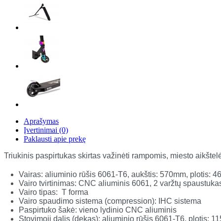
Aprašymas
Įvertinimai (0)
Paklausti apie prekę
Triukinis paspirtukas skirtas važinėti rampomis, miesto aikšt
Vairas: aliuminio rūšis 6061-T6, aukštis: 570mm, plotis:
Vairo tvirtinimas: CNC aliuminis 6061, 2 varžtų spaustukas
Vairo tipas: T forma
Vairo spaudimo sistema (compression): IHC sistema
Paspirtuko šakė: vieno lydinio CNC aliuminis
Stovimoji dalis (dekas): aliuminio rūšis 6061-T6, plotis: 