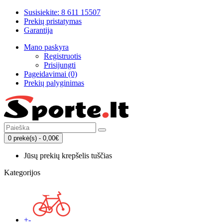
Susisiekite: 8 611 15507
Prekių pristatymas
Garantija
Mano paskyra
Registruotis
Prisijungti
Pageidavimai (0)
Prekių palyginimas
0 prekė(s) - 0,00€
Jūsų prekių krepšelis tuščias
Kategorijos
+
-