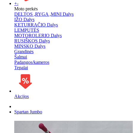
+
-
Moto prekės
DELTOS ,RYGA ,MINI Dalys
IŽO Dalys
KETURRAČIO Dalys
LEMPUTĖS
MOTOROLERIO Dalys
RUSIŠKOS Dalys
MINSKO Dalys
Grandinės
Šalmai
Padangos/kameros
Tepalai
Akcijos
Spartan Jumbo