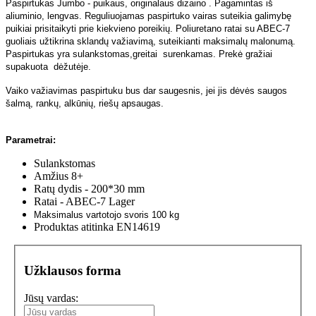
Paspirtukas Jumbo - puikaus, originalaus dizaino . Pagamintas iš
aliuminio, lengvas. Reguliuojamas paspirtuko vairas suteikia galimybę
puikiai prisitaikyti prie kiekvieno poreikių. Poliuretano ratai su ABEC-7
guoliais užtikrina sklandų važiavimą, suteikianti maksimalų malonumą.
Paspirtukas yra sulankstomas,greitai surenkamas. Prekė gražiai
supakuota dėžutėje.
Vaiko važiavimas paspirtuku bus dar saugesnis, jei jis dėvės saugos
šalmą, rankų, alkūnių, riešų apsaugas.
Parametrai:
Sulankstomas
Amžius 8+
Ratų dydis - 200*30 mm
Ratai - ABEC-7 Lager
Maksimalus vartotojo svoris 100 kg
Produktas atitinka EN14619
Užklausos forma
Jūsų vardas: