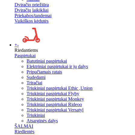
Dviračio priežiūra
Dviračių laikikliai
Priekabos/tandemai
Vaikiškos kėdutės
+
-
Riedantiems
Paspirtukai
Batutiniai paspirtukai
Elektriniai paspirtukai ir jų dalys
Pripučiamais ratais
Sudedami
Triračiai
Triukiniai paspirtukai Ethic ,Union
Triukiniai paspirtukai Flyby
Triukiniai paspirtukai Monkey
Triukiniai paspirtukai Rideoo
Triukiniai paspirtukai Versatyl
Triukiniai
Atsarginės dalys
ŠALMAI
Riedlentės