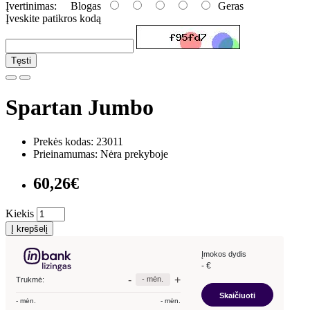
Įvertinimas:
Blogas
Geras
Įveskite patikros kodą
Tęsti
Spartan Jumbo
Prekės kodas: 23011
Prieinamumas: Nėra prekyboje
60,26€
Kiekis
Į krepšelį