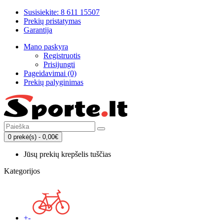
Susisiekite: 8 611 15507
Prekių pristatymas
Garantija
Mano paskyra
Registruotis
Prisijungti
Pageidavimai (0)
Prekių palyginimas
0 prekė(s) - 0,00€
Jūsų prekių krepšelis tuščias
Kategorijos
+
-