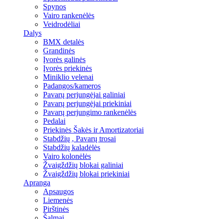
Spynos
Vairo rankenėlės
Veidrodėliai
Dalys
BMX detalės
Grandinės
Įvorės galinės
Įvorės priekinės
Miniklio velenai
Padangos/kameros
Pavarų perjungėjai galiniai
Pavarų perjungėjai priekiniai
Pavarų perjungimo rankenėlės
Pedalai
Priekinės Šakės ir Amortizatoriai
Stabdžių , Pavarų trosai
Stabdžių kaladėlės
Vairo kolonėlės
Žvaigždžių blokai galiniai
Žvaigždžių blokai priekiniai
Apranga
Apsaugos
Liemenės
Pirštinės
Šalmai