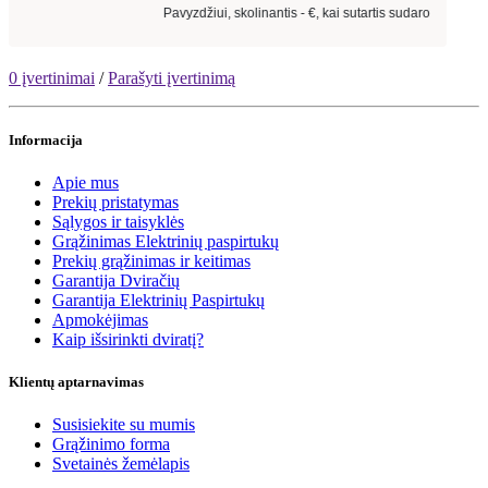
0 įvertinimai
/
Parašyti įvertinimą
Informacija
Apie mus
Prekių pristatymas
Sąlygos ir taisyklės
Grąžinimas Elektrinių paspirtukų
Prekių grąžinimas ir keitimas
Garantija Dviračių
Garantija Elektrinių Paspirtukų
Apmokėjimas
Kaip išsirinkti dviratį?
Klientų aptarnavimas
Susisiekite su mumis
Grąžinimo forma
Svetainės žemėlapis