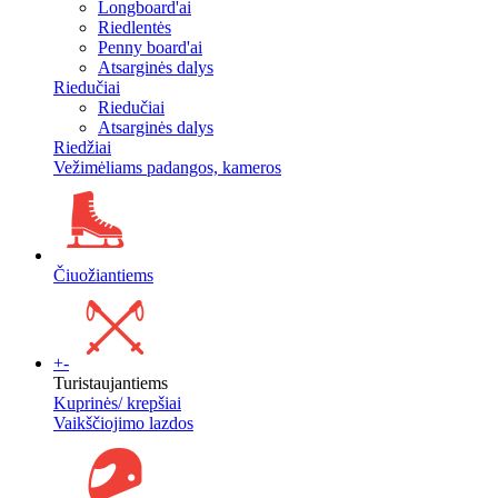
Longboard'ai
Riedlentės
Penny board'ai
Atsarginės dalys
Riedučiai
Riedučiai
Atsarginės dalys
Riedžiai
Vežimėliams padangos, kameros
Čiuožiantiems
+
-
Turistaujantiems
Kuprinės/ krepšiai
Vaikščiojimo lazdos