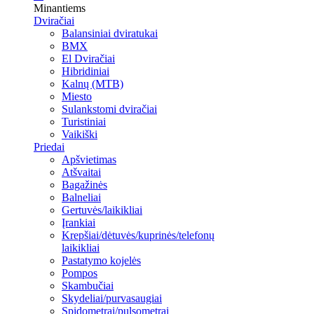
Minantiems
Dviračiai
Balansiniai dviratukai
BMX
El Dviračiai
Hibridiniai
Kalnų (MTB)
Miesto
Sulankstomi dviračiai
Turistiniai
Vaikiški
Priedai
Apšvietimas
Atšvaitai
Bagažinės
Balneliai
Gertuvės/laikikliai
Įrankiai
Krepšiai/dėtuvės/kuprinės/telefonų
laikikliai
Pastatymo kojelės
Pompos
Skambučiai
Skydeliai/purvasaugiai
Spidometrai/pulsometrai