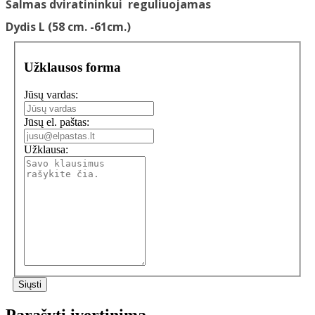
Šalmas dviratininkui reguliuojamas
Dydis L (58 cm. -61cm.)
Užklausos forma
Jūsų vardas:
Jūsų el. paštas:
Užklausa:
Parašyti įvertinimą