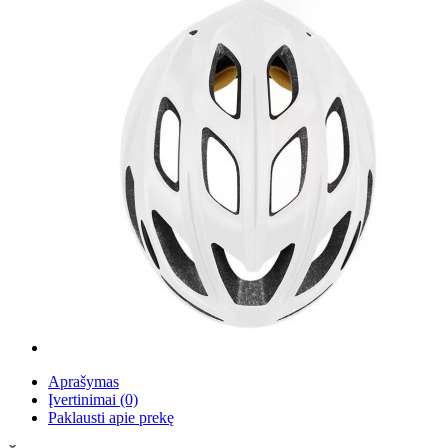
Aprašymas
Įvertinimai (0)
Paklausti apie prekę