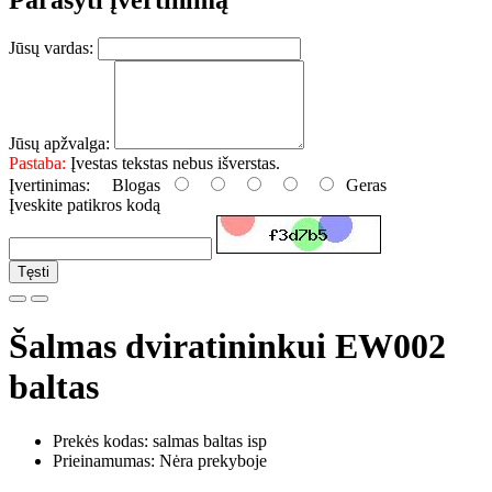
Jūsų vardas:
Jūsų apžvalga:
Pastaba:
Įvestas tekstas nebus išverstas.
Įvertinimas:
Blogas
Geras
Įveskite patikros kodą
Tęsti
Šalmas dviratininkui EW002
baltas
Prekės kodas: salmas baltas isp
Prieinamumas: Nėra prekyboje