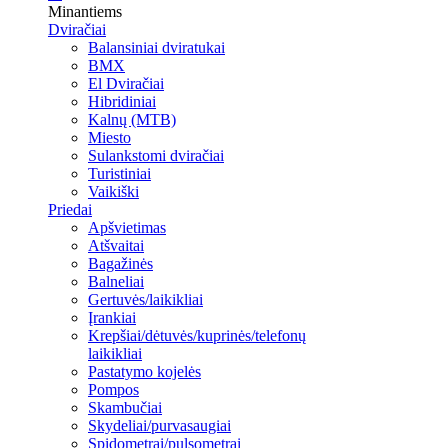
Minantiems
Dviračiai
Balansiniai dviratukai
BMX
El Dviračiai
Hibridiniai
Kalnų (MTB)
Miesto
Sulankstomi dviračiai
Turistiniai
Vaikiški
Priedai
Apšvietimas
Atšvaitai
Bagažinės
Balneliai
Gertuvės/laikikliai
Įrankiai
Krepšiai/dėtuvės/kuprinės/telefonų
laikikliai
Pastatymo kojelės
Pompos
Skambučiai
Skydeliai/purvasaugiai
Spidometrai/pulsometrai