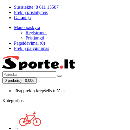
Susisiekite: 8 611 15507
Prekių pristatymas
Garantija
Mano paskyra
Registruotis
Prisijungti
Pageidavimai (0)
Prekių palyginimas
0 prekė(s) - 0,00€
Jūsų prekių krepšelis tuščias
Kategorijos
+
-