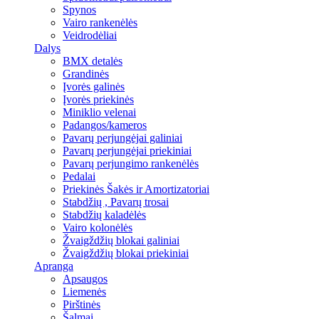
Spynos
Vairo rankenėlės
Veidrodėliai
Dalys
BMX detalės
Grandinės
Įvorės galinės
Įvorės priekinės
Miniklio velenai
Padangos/kameros
Pavarų perjungėjai galiniai
Pavarų perjungėjai priekiniai
Pavarų perjungimo rankenėlės
Pedalai
Priekinės Šakės ir Amortizatoriai
Stabdžių , Pavarų trosai
Stabdžių kaladėlės
Vairo kolonėlės
Žvaigždžių blokai galiniai
Žvaigždžių blokai priekiniai
Apranga
Apsaugos
Liemenės
Pirštinės
Šalmai