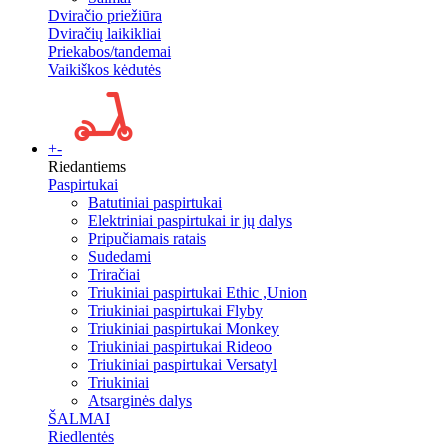
Dviračio priežiūra
Dviračių laikikliai
Priekabos/tandemai
Vaikiškos kėdutės
+
-
Riedantiems
Paspirtukai
Batutiniai paspirtukai
Elektriniai paspirtukai ir jų dalys
Pripučiamais ratais
Sudedami
Triračiai
Triukiniai paspirtukai Ethic ,Union
Triukiniai paspirtukai Flyby
Triukiniai paspirtukai Monkey
Triukiniai paspirtukai Rideoo
Triukiniai paspirtukai Versatyl
Triukiniai
Atsarginės dalys
ŠALMAI
Riedlentės