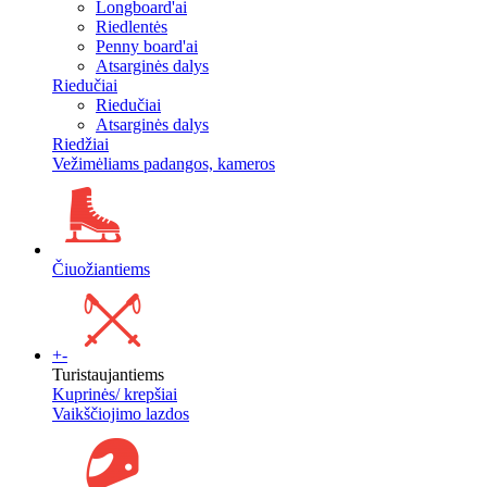
Longboard'ai
Riedlentės
Penny board'ai
Atsarginės dalys
Riedučiai
Riedučiai
Atsarginės dalys
Riedžiai
Vežimėliams padangos, kameros
Čiuožiantiems
+
-
Turistaujantiems
Kuprinės/ krepšiai
Vaikščiojimo lazdos