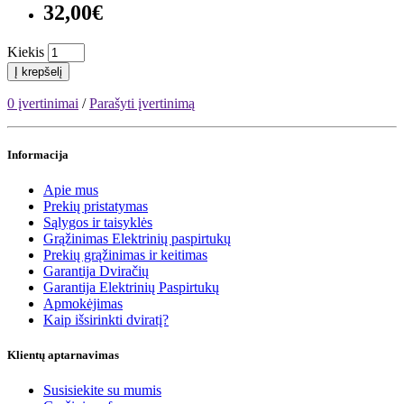
32,00€
Kiekis
Į krepšelį
0 įvertinimai
/
Parašyti įvertinimą
Informacija
Apie mus
Prekių pristatymas
Sąlygos ir taisyklės
Grąžinimas Elektrinių paspirtukų
Prekių grąžinimas ir keitimas
Garantija Dviračių
Garantija Elektrinių Paspirtukų
Apmokėjimas
Kaip išsirinkti dviratį?
Klientų aptarnavimas
Susisiekite su mumis