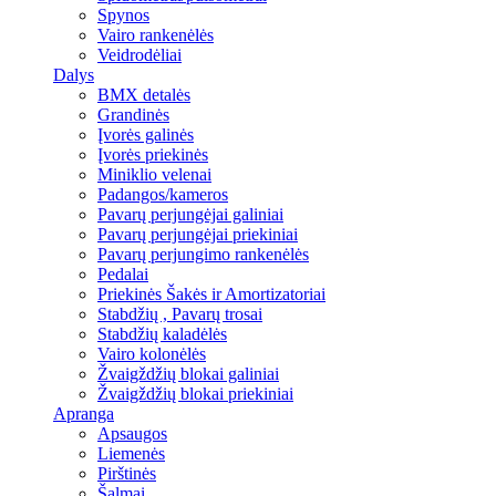
Spynos
Vairo rankenėlės
Veidrodėliai
Dalys
BMX detalės
Grandinės
Įvorės galinės
Įvorės priekinės
Miniklio velenai
Padangos/kameros
Pavarų perjungėjai galiniai
Pavarų perjungėjai priekiniai
Pavarų perjungimo rankenėlės
Pedalai
Priekinės Šakės ir Amortizatoriai
Stabdžių , Pavarų trosai
Stabdžių kaladėlės
Vairo kolonėlės
Žvaigždžių blokai galiniai
Žvaigždžių blokai priekiniai
Apranga
Apsaugos
Liemenės
Pirštinės
Šalmai