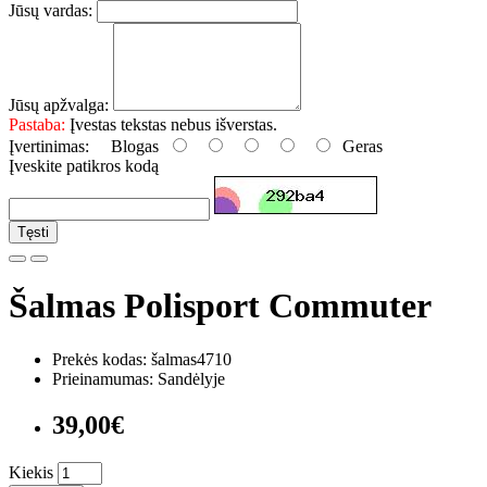
Jūsų vardas:
Jūsų apžvalga:
Pastaba:
Įvestas tekstas nebus išverstas.
Įvertinimas:
Blogas
Geras
Įveskite patikros kodą
Tęsti
Šalmas Polisport Commuter
Prekės kodas: šalmas4710
Prieinamumas: Sandėlyje
39,00€
Kiekis