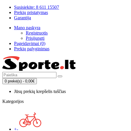
Susisiekite: 8 611 15507
Prekių pristatymas
Garantija
Mano paskyra
Registruotis
Prisijungti
Pageidavimai (0)
Prekių palyginimas
0 prekė(s) - 0,00€
Jūsų prekių krepšelis tuščias
Kategorijos
+
-