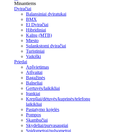
Minantiems
Dviračiai
Balansiniai dviratukai
BMX
El Dviračiai
Hibridiniai
Kalnų (MTB)
Miesto
Sulankstomi dviračiai
Turistiniai
Vaikiški
Priedai
Apšvietimas
Atšvaitai
Bagažinės
Balneliai
Gertuvės/laikikliai
Įrankiai
Krepšiai/dėtuvės/kuprinės/telefonų
laikikliai
Pastatymo kojelės
Pompos
Skambučiai
Skydeliai/purvasaugiai
Spidometrai/pulsometrai