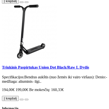
Į krepšelį
Triukinis Paspirtukas Union Dot Black/Raw L Dydis
Specifikacijos:Bendras aukštis (nuo žemės iki vairo viršaus): Denio:-
medžiaga: aliuminis- ilgi..
194,00€
199,00€
Be mokesčių: 160,33€
Į krepšelį
Informacija