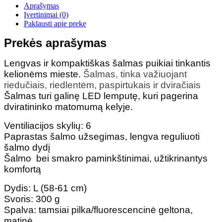
Aprašymas
Įvertinimai (0)
Paklausti apie prekę
Prekės aprašymas
Lengvas ir kompaktiškas šalmas puikiai tinkantis
kelionėms mieste.
Šalmas, tinka važiuojant
riedučiais, riedlentėm, paspirtukais ir dviračiais
Šalmas turi galinę LED lemputę, kuri pagerina
dviratininko matomumą kelyje.
Ventiliacijos skylių: 6
Paprastas šalmo užsegimas, lengva reguliuoti
šalmo dydį
Šalmo bei smakro paminkštinimai, užtikrinantys
komfortą
Dydis: L (58-61 cm)
Svoris: 300 g
Spalva: tamsiai pilka/fluorescencinė geltona,
matinė