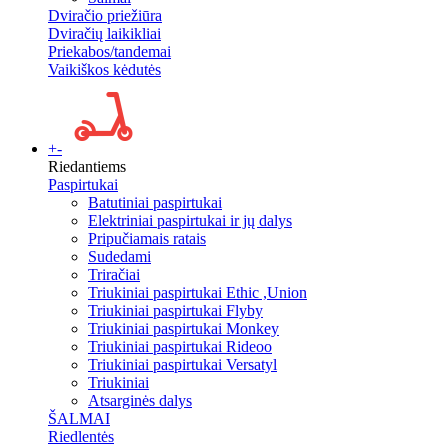
Dviračio priežiūra
Dviračių laikikliai
Priekabos/tandemai
Vaikiškos kėdutės
+
-
Riedantiems
Paspirtukai
Batutiniai paspirtukai
Elektriniai paspirtukai ir jų dalys
Pripučiamais ratais
Sudedami
Triračiai
Triukiniai paspirtukai Ethic ,Union
Triukiniai paspirtukai Flyby
Triukiniai paspirtukai Monkey
Triukiniai paspirtukai Rideoo
Triukiniai paspirtukai Versatyl
Triukiniai
Atsarginės dalys
ŠALMAI
Riedlentės