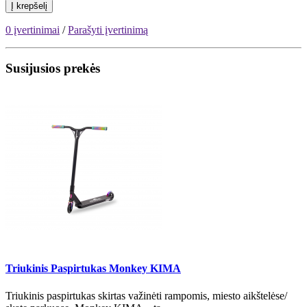
Į krepšelį
0 įvertinimai
/
Parašyti įvertinimą
Susijusios prekės
Triukinis Paspirtukas Monkey KIMA
Triukinis paspirtukas skirtas važinėti rampomis, miesto aikštelėse/