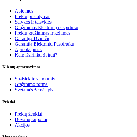
Apie mus
Prekių pristatymas
Sąlygos ir taisyklės
Grąžinimas Elektrinių paspirtukų
Prekių grąžinimas ir keitimas
Garantija Dviračių
Garantija Elektrinių Paspirtukų
Apmokėjimas
Kaip išsirinkti dviratį?
Klientų aptarnavimas
Susisiekite su mumis
Grąžinimo forma
Svetainės žemėlapis
Priedai
Prekių ženklai
Dovanų kuponai
Akcijos
Mano paskyra