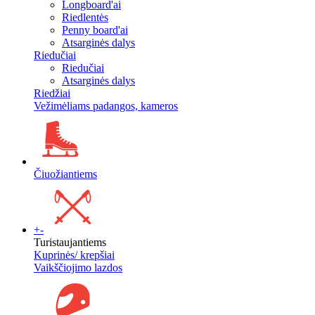
Longboard'ai
Riedlentės
Penny board'ai
Atsarginės dalys
Riedučiai
Riedučiai
Atsarginės dalys
Riedžiai
Vežimėliams padangos, kameros
Čiuožiantiems
+
-
Turistaujantiems
Kuprinės/ krepšiai
Vaikščiojimo lazdos