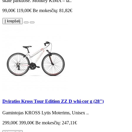
skate parkuose. Monkey KIMA – ta..
99,00€
119,00€
Be mokesčių: 81,82€
Į krepšelį
Dviratiss Kross Tour Edition ZZ D whi-cor g (28")
Gamintojas KROSS Lytis Moterims, Unisex ..
299,00€
399,00€
Be mokesčių: 247,11€