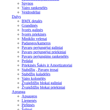
Spynos
Vairo rankenėlės
Veidrodėliai
Dalys
BMX detalės
Grandinės
Įvorės galinės
Įvorės priekinės
Miniklio velenai
Padangos/kameros
Pavarų perjungėjai galiniai
Pavarų perjungėjai priekiniai
Pavarų perjungimo rankenėlės
Pedalai
Priekinės Šakės ir Amortizatoriai
Stabdžių , Pavarų trosai
Stabdžių kaladėlės
Vairo kolonėlės
Žvaigždžių blokai galiniai
Žvaigždžių blokai priekiniai
Apranga
Apsaugos
Liemenės
Pirštinės
Šalmai