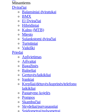
Minantiems
Dviračiai
Balansiniai dviratukai
BMX
El Dviračiai
Hibridiniai
Kalnų (MTB)
Miesto
Sulankstomi dviračiai
Turistiniai
Vaikiški
Priedai
Apšvietimas
Atšvaitai
Bagažinės
Balneliai
Gertuvės/laikikliai
Įrankiai
Krepšiai/dėtuvės/kuprinės/telefonų
laikikliai
Pastatymo kojelės
Pompos
Skambučiai
Skydeliai/purvasaugiai
Spidometrai/pulsometrai