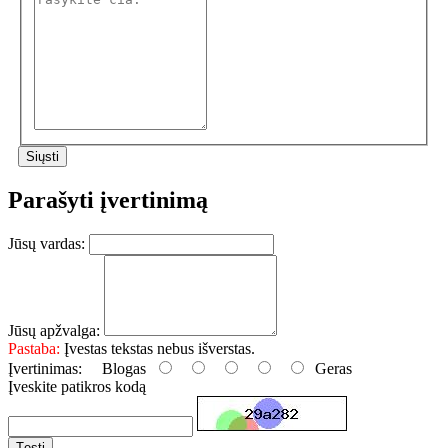
Parašyti įvertinimą
Jūsų vardas:
Jūsų apžvalga:
Pastaba:
Įvestas tekstas nebus išverstas.
Įvertinimas:
Blogas
Geras
Įveskite patikros kodą
Tęsti