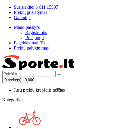
Susisiekite: 8 611 15507
Prekių pristatymas
Garantija
Mano paskyra
Registruotis
Prisijungti
Pageidavimai (0)
Prekių palyginimas
0 prekė(s) - 0,00€
Jūsų prekių krepšelis tuščias
Kategorijos
+
-