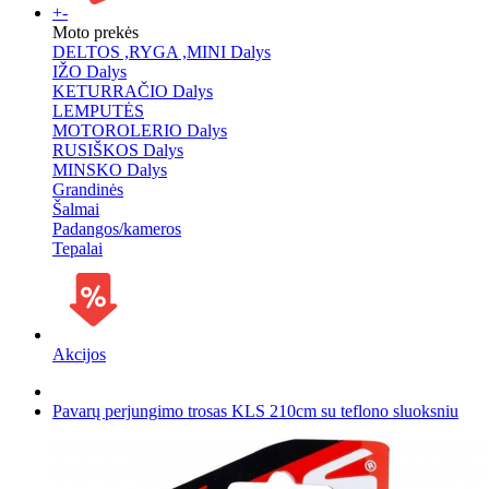
+
-
Moto prekės
DELTOS ,RYGA ,MINI Dalys
IŽO Dalys
KETURRAČIO Dalys
LEMPUTĖS
MOTOROLERIO Dalys
RUSIŠKOS Dalys
MINSKO Dalys
Grandinės
Šalmai
Padangos/kameros
Tepalai
Akcijos
Pavarų perjungimo trosas KLS 210cm su teflono sluoksniu