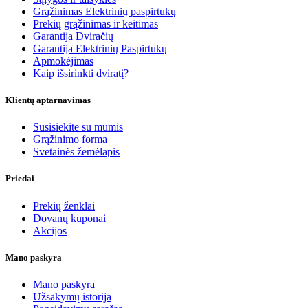
Grąžinimas Elektrinių paspirtukų
Prekių grąžinimas ir keitimas
Garantija Dviračių
Garantija Elektrinių Paspirtukų
Apmokėjimas
Kaip išsirinkti dviratį?
Klientų aptarnavimas
Susisiekite su mumis
Grąžinimo forma
Svetainės žemėlapis
Priedai
Prekių ženklai
Dovanų kuponai
Akcijos
Mano paskyra
Mano paskyra
Užsakymų istorija