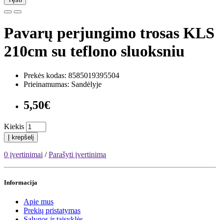
Pavarų perjungimo trosas KLS
210cm su teflono sluoksniu
Prekės kodas: 8585019395504
Prieinamumas: Sandėlyje
5,50€
Kiekis
Į krepšelį
0 įvertinimai
/
Parašyti įvertinimą
Informacija
Apie mus
Prekių pristatymas
Sąlygos ir taisyklės