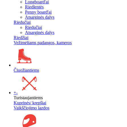
Longboard'ai
Riedlentės
Penny board'ai
Atsarginės dalys
Riedučiai
Riedučiai
Atsarginės dalys
Riedžiai
Vežimėliams padangos, kameros
Čiuožiantiems
+
-
Turistaujantiems
Kuprinės/ krepšiai
Vaikščiojimo lazdos