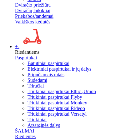
Dviračio priežiūra
Dviračių laikikliai
Priekabos/tandemai
Vaikiškos kėdutės
+
-
Riedantiems
Paspirtukai
Batutiniai paspirtukai
Elektriniai paspirtukai ir jų dalys
Pripučiamais ratais
Sudedami
Triračiai
Triukiniai paspirtukai Ethic ,Union
Triukiniai paspirtukai Flyby
Triukiniai paspirtukai Monkey
Triukiniai paspirtukai Rideoo
Triukiniai paspirtukai Versatyl
Triukiniai
Atsarginės dalys
ŠALMAI
Riedlentės