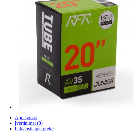
Aprašymas
Įvertinimai (0)
Paklausti apie prekę