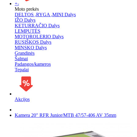
+
-
Moto prekės
DELTOS ,RYGA ,MINI Dalys
IŽO Dalys
KETURRAČIO Dalys
LEMPUTĖS
MOTOROLERIO Dalys
RUSIŠKOS Dalys
MINSKO Dalys
Grandinės
Šalmai
Padangos/kameros
Tepalai
Akcijos
Kamera 20" RFR Junior/MTB 47/57-406 AV 35mm