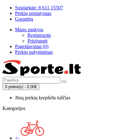
Susisiekite: 8 611 15507
Prekių pristatymas
Garantija
Mano paskyra
Registruotis
Prisijungti
Pageidavimai (0)
Prekių palyginimas
0 prekė(s) - 0,00€
Jūsų prekių krepšelis tuščias
Kategorijos
+
-