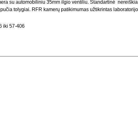
amera su automobiliniu 35mm ilgio ventiliu. Standartinė  nereiš
pučia tolygiai. RFR kamerų patikimumas užtikrintas laboratorijo
 iki 57-406