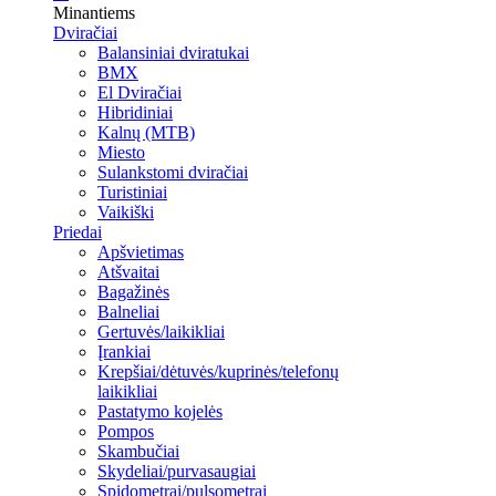
Minantiems
Dviračiai
Balansiniai dviratukai
BMX
El Dviračiai
Hibridiniai
Kalnų (MTB)
Miesto
Sulankstomi dviračiai
Turistiniai
Vaikiški
Priedai
Apšvietimas
Atšvaitai
Bagažinės
Balneliai
Gertuvės/laikikliai
Įrankiai
Krepšiai/dėtuvės/kuprinės/telefonų
laikikliai
Pastatymo kojelės
Pompos
Skambučiai
Skydeliai/purvasaugiai
Spidometrai/pulsometrai