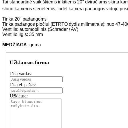
Tai standartinė vaikiškiems ir kitiems 20" dviračiams skirta k
storio kameros sienelėmis, todėl kamera padangos viduje prisi
Tinka 20" padangoms
Tinka padangos pločiui (ETRTO dydis milimetrais): nuo 47-406
Ventilis: automobilinis (Schrader / AV)
Ventilio ilgis: 35 mm
MEDŽIAGA:
guma
Užklausos forma
Jūsų vardas:
Jūsų el. paštas:
Užklausa: