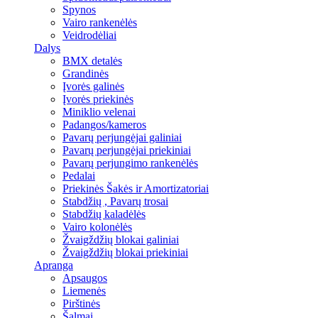
Spynos
Vairo rankenėlės
Veidrodėliai
Dalys
BMX detalės
Grandinės
Įvorės galinės
Įvorės priekinės
Miniklio velenai
Padangos/kameros
Pavarų perjungėjai galiniai
Pavarų perjungėjai priekiniai
Pavarų perjungimo rankenėlės
Pedalai
Priekinės Šakės ir Amortizatoriai
Stabdžių , Pavarų trosai
Stabdžių kaladėlės
Vairo kolonėlės
Žvaigždžių blokai galiniai
Žvaigždžių blokai priekiniai
Apranga
Apsaugos
Liemenės
Pirštinės
Šalmai