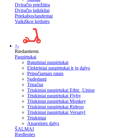
Dviračio priežiūra
Dviračių laikikliai
Priekabos/tandemai
Vaikiškos kėdutės
+
-
Riedantiems
Paspirtukai
Batutiniai paspirtukai
Elektriniai paspirtukai ir jų dalys
Pripučiamais ratais
Sudedami
Triračiai
Triukiniai paspirtukai Ethic ,Union
Triukiniai paspirtukai Flyby
Triukiniai paspirtukai Monkey
Triukiniai paspirtukai Rideoo
Triukiniai paspirtukai Versatyl
Triukiniai
Atsarginės dalys
ŠALMAI
Riedlentės