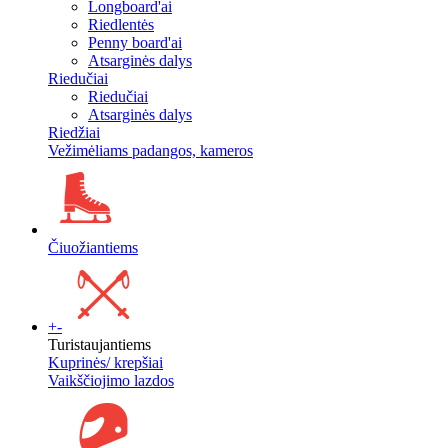
Longboard'ai
Riedlentės
Penny board'ai
Atsarginės dalys
Riedučiai
Riedučiai
Atsarginės dalys
Riedžiai
Vežimėliams padangos, kameros
Čiuožiantiems
+
-
Turistaujantiems
Kuprinės/ krepšiai
Vaikščiojimo lazdos