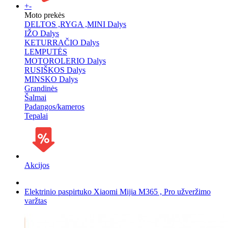
+
-
Moto prekės
DELTOS ,RYGA ,MINI Dalys
IŽO Dalys
KETURRAČIO Dalys
LEMPUTĖS
MOTOROLERIO Dalys
RUSIŠKOS Dalys
MINSKO Dalys
Grandinės
Šalmai
Padangos/kameros
Tepalai
Akcijos
Elektrinio paspirtuko Xiaomi Mijia M365 , Pro užveržimo
varžtas