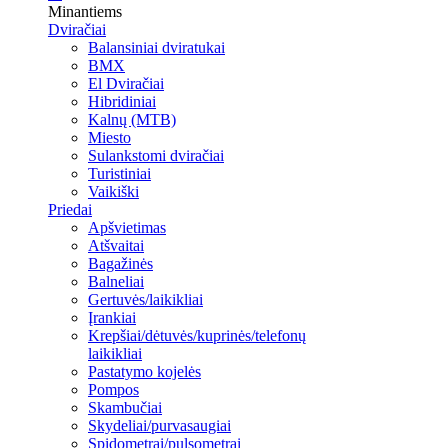
Minantiems
Dviračiai
Balansiniai dviratukai
BMX
El Dviračiai
Hibridiniai
Kalnų (MTB)
Miesto
Sulankstomi dviračiai
Turistiniai
Vaikiški
Priedai
Apšvietimas
Atšvaitai
Bagažinės
Balneliai
Gertuvės/laikikliai
Įrankiai
Krepšiai/dėtuvės/kuprinės/telefonų
laikikliai
Pastatymo kojelės
Pompos
Skambučiai
Skydeliai/purvasaugiai
Spidometrai/pulsometrai