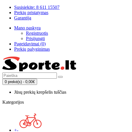
Susisiekite: 8 611 15507
Prekių pristatymas
Garantija
Mano paskyra
Registruotis
Prisijungti
Pageidavimai (0)
Prekių palyginimas
0 prekė(s) - 0,00€
Jūsų prekių krepšelis tuščias
Kategorijos
+
-