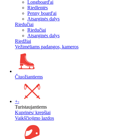
Longboard'ai
Riedlentės
Penny board'ai
Atsarginės dalys
Riedučiai
Riedučiai
Atsarginės dalys
Riedžiai
Vežimėliams padangos, kameros
Čiuožiantiems
+
-
Turistaujantiems
Kuprinės/ krepšiai
Vaikščiojimo lazdos