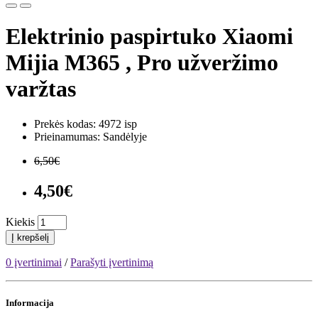
Elektrinio paspirtuko Xiaomi
Mijia M365 , Pro užveržimo
varžtas
Prekės kodas: 4972 isp
Prieinamumas: Sandėlyje
6,50€
4,50€
Kiekis
Į krepšelį
0 įvertinimai
/
Parašyti įvertinimą
Informacija