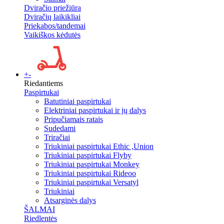
Dviračio priežiūra
Dviračių laikikliai
Priekabos/tandemai
Vaikiškos kėdutės
+
-
Riedantiems
Paspirtukai
Batutiniai paspirtukai
Elektriniai paspirtukai ir jų dalys
Pripučiamais ratais
Sudedami
Triračiai
Triukiniai paspirtukai Ethic ,Union
Triukiniai paspirtukai Flyby
Triukiniai paspirtukai Monkey
Triukiniai paspirtukai Rideoo
Triukiniai paspirtukai Versatyl
Triukiniai
Atsarginės dalys
ŠALMAI
Riedlentės