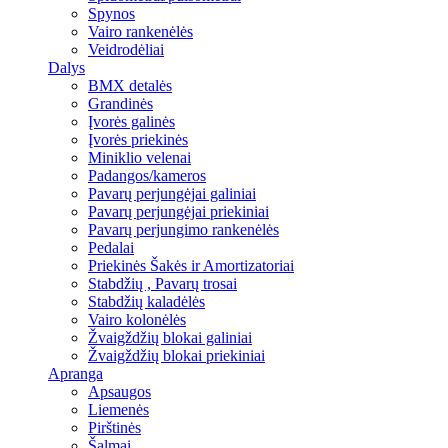
Spynos
Vairo rankenėlės
Veidrodėliai
Dalys
BMX detalės
Grandinės
Įvorės galinės
Įvorės priekinės
Miniklio velenai
Padangos/kameros
Pavarų perjungėjai galiniai
Pavarų perjungėjai priekiniai
Pavarų perjungimo rankenėlės
Pedalai
Priekinės Šakės ir Amortizatoriai
Stabdžių , Pavarų trosai
Stabdžių kaladėlės
Vairo kolonėlės
Žvaigždžių blokai galiniai
Žvaigždžių blokai priekiniai
Apranga
Apsaugos
Liemenės
Pirštinės
Šalmai