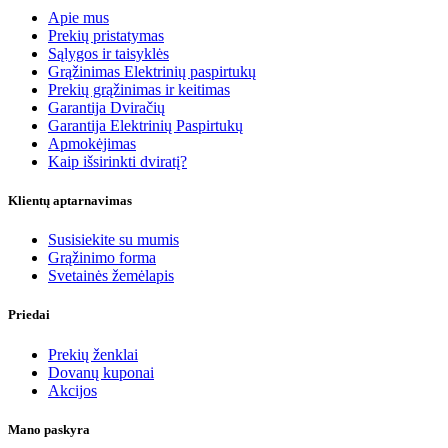
Apie mus
Prekių pristatymas
Sąlygos ir taisyklės
Grąžinimas Elektrinių paspirtukų
Prekių grąžinimas ir keitimas
Garantija Dviračių
Garantija Elektrinių Paspirtukų
Apmokėjimas
Kaip išsirinkti dviratį?
Klientų aptarnavimas
Susisiekite su mumis
Grąžinimo forma
Svetainės žemėlapis
Priedai
Prekių ženklai
Dovanų kuponai
Akcijos
Mano paskyra