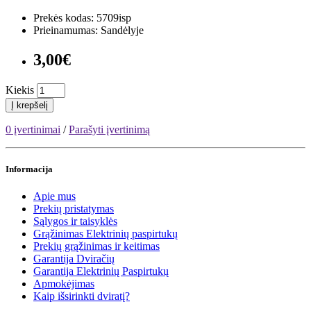
Prekės kodas: 5709isp
Prieinamumas: Sandėlyje
3,00€
Kiekis
Į krepšelį
0 įvertinimai
/
Parašyti įvertinimą
Informacija
Apie mus
Prekių pristatymas
Sąlygos ir taisyklės
Grąžinimas Elektrinių paspirtukų
Prekių grąžinimas ir keitimas
Garantija Dviračių
Garantija Elektrinių Paspirtukų
Apmokėjimas
Kaip išsirinkti dviratį?