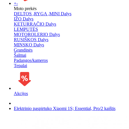
+
-
Moto prekės
DELTOS ,RYGA ,MINI Dalys
IŽO Dalys
KETURRAČIO Dalys
LEMPUTĖS
MOTOROLERIO Dalys
RUSIŠKOS Dalys
MINSKO Dalys
Grandinės
Šalmai
Padangos/kameros
Tepalai
Akcijos
Elektrinio paspirtuko Xiaomi 1S; Essential, Pro/2 kaištis