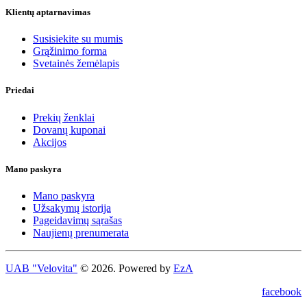
Klientų aptarnavimas
Susisiekite su mumis
Grąžinimo forma
Svetainės žemėlapis
Priedai
Prekių ženklai
Dovanų kuponai
Akcijos
Mano paskyra
Mano paskyra
Užsakymų istorija
Pageidavimų sąrašas
Naujienų prenumerata
UAB "Velovita"
© 2026. Powered by
EzA
facebook