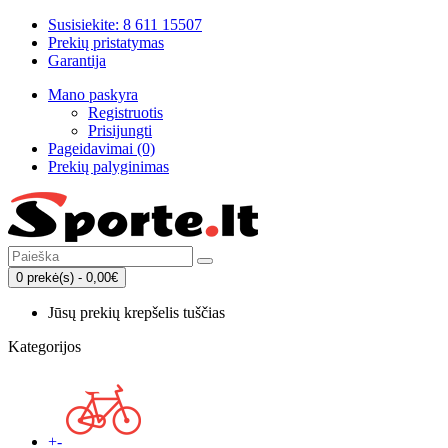
Susisiekite: 8 611 15507
Prekių pristatymas
Garantija
Mano paskyra
Registruotis
Prisijungti
Pageidavimai (0)
Prekių palyginimas
0 prekė(s) - 0,00€
Jūsų prekių krepšelis tuščias
Kategorijos
+
-