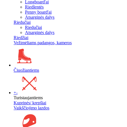
Longboard'ai
Riedlentės
Penny board'ai
Atsarginės dalys
Riedučiai
Riedučiai
Atsarginės dalys
Riedžiai
Vežimėliams padangos, kameros
Čiuožiantiems
+
-
Turistaujantiems
Kuprinės/ krepšiai
Vaikščiojimo lazdos