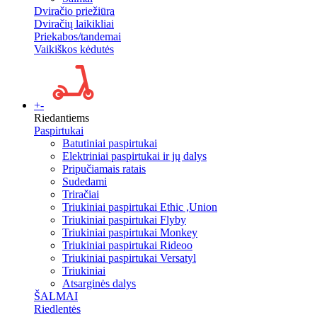
Dviračio priežiūra
Dviračių laikikliai
Priekabos/tandemai
Vaikiškos kėdutės
+
-
Riedantiems
Paspirtukai
Batutiniai paspirtukai
Elektriniai paspirtukai ir jų dalys
Pripučiamais ratais
Sudedami
Triračiai
Triukiniai paspirtukai Ethic ,Union
Triukiniai paspirtukai Flyby
Triukiniai paspirtukai Monkey
Triukiniai paspirtukai Rideoo
Triukiniai paspirtukai Versatyl
Triukiniai
Atsarginės dalys
ŠALMAI
Riedlentės