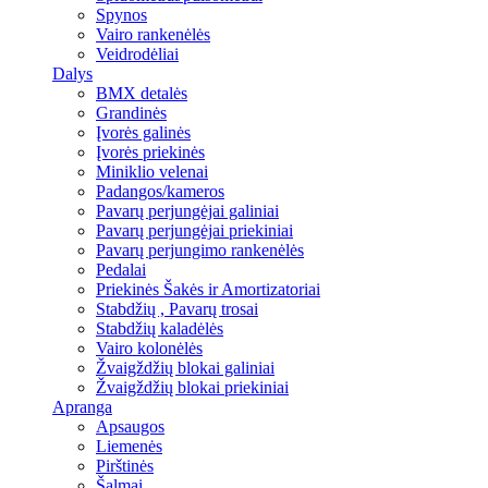
Spynos
Vairo rankenėlės
Veidrodėliai
Dalys
BMX detalės
Grandinės
Įvorės galinės
Įvorės priekinės
Miniklio velenai
Padangos/kameros
Pavarų perjungėjai galiniai
Pavarų perjungėjai priekiniai
Pavarų perjungimo rankenėlės
Pedalai
Priekinės Šakės ir Amortizatoriai
Stabdžių , Pavarų trosai
Stabdžių kaladėlės
Vairo kolonėlės
Žvaigždžių blokai galiniai
Žvaigždžių blokai priekiniai
Apranga
Apsaugos
Liemenės
Pirštinės
Šalmai