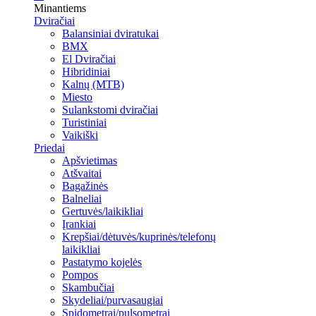
Minantiems
Dviračiai
Balansiniai dviratukai
BMX
El Dviračiai
Hibridiniai
Kalnų (MTB)
Miesto
Sulankstomi dviračiai
Turistiniai
Vaikiški
Priedai
Apšvietimas
Atšvaitai
Bagažinės
Balneliai
Gertuvės/laikikliai
Įrankiai
Krepšiai/dėtuvės/kuprinės/telefonų
laikikliai
Pastatymo kojelės
Pompos
Skambučiai
Skydeliai/purvasaugiai
Spidometrai/pulsometrai