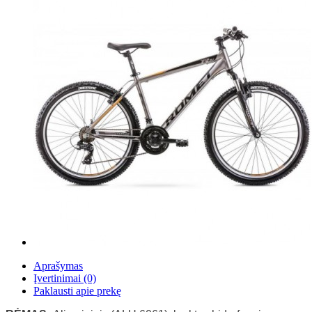
Aprašymas
Įvertinimai (0)
Paklausti apie prekę