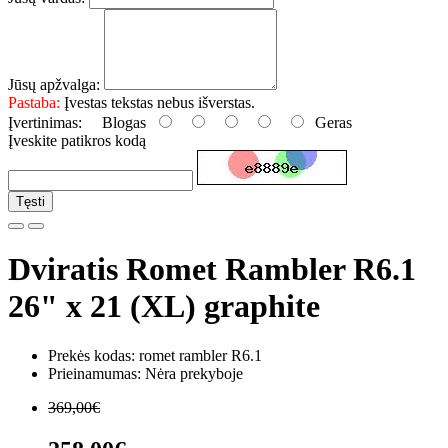
Jūsų apžvalga:
Pastaba:
Įvestas tekstas nebus išverstas.
Įvertinimas:
Blogas
Geras
Įveskite patikros kodą
Tęsti
Dviratis Romet Rambler R6.1
26" x 21 (XL) graphite
Prekės kodas: romet rambler R6.1
Prieinamumas: Nėra prekyboje
369,00€