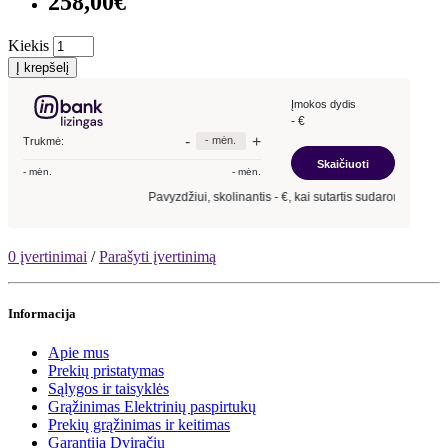
258,00€
Kiekis
Į krepšelį
0 įvertinimai
/
Parašyti įvertinimą
Informacija
Apie mus
Prekių pristatymas
Sąlygos ir taisyklės
Grąžinimas Elektrinių paspirtukų
Prekių grąžinimas ir keitimas
Garantija Dviračių