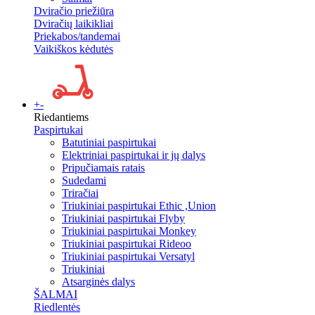
Dviračio priežiūra
Dviračių laikikliai
Priekabos/tandemai
Vaikiškos kėdutės
+
-
Riedantiems
Paspirtukai
Batutiniai paspirtukai
Elektriniai paspirtukai ir jų dalys
Pripučiamais ratais
Sudedami
Triračiai
Triukiniai paspirtukai Ethic ,Union
Triukiniai paspirtukai Flyby
Triukiniai paspirtukai Monkey
Triukiniai paspirtukai Rideoo
Triukiniai paspirtukai Versatyl
Triukiniai
Atsarginės dalys
ŠALMAI
Riedlentės