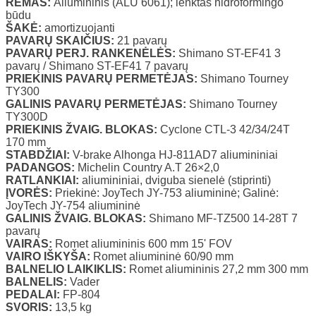
RĖMAS:
Aliumininis (ALU 6061); lenktas hidroformingo
būdu
ŠAKĖ:
amortizuojanti
PAVARŲ SKAIČIUS:
21 pavarų
PAVARŲ PERJ. RANKENĖLĖS:
Shimano ST-EF41 3
pavarų / Shimano ST-EF41 7 pavarų
PRIEKINIS PAVARŲ PERMETĖJAS:
Shimano Tourney
TY300
GALINIS PAVARŲ PERMETĖJAS:
Shimano Tourney
TY300D
PRIEKINIS ŽVAIG. BLOKAS:
Cyclone CTL-3 42/34/24T
170 mm
STABDŽIAI:
V-brake Alhonga HJ-811AD7 aliumininiai
PADANGOS:
Michelin Country A.T 26×2,0
RATLANKIAI:
aliumininiai, dviguba sienelė (stiprinti)
ĮVORĖS:
Priekinė: JoyTech JY-753 aliumininė; Galinė:
JoyTech JY-754 aliumininė
GALINIS ŽVAIG. BLOKAS:
Shimano MF-TZ500 14-28T 7
pavarų
VAIRAS:
Romet aliumininis 600 mm 15' FOV
VAIRO IŠKYŠA:
Romet aliumininė 60/90 mm
BALNELIO LAIKIKLIS:
Romet aliumininis 27,2 mm 300 mm
BALNELIS:
Vader
PEDALAI:
FP-804
SVORIS:
13,5 kg