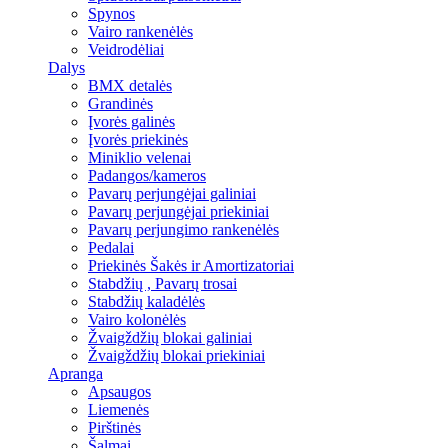
Spynos
Vairo rankenėlės
Veidrodėliai
Dalys
BMX detalės
Grandinės
Įvorės galinės
Įvorės priekinės
Miniklio velenai
Padangos/kameros
Pavarų perjungėjai galiniai
Pavarų perjungėjai priekiniai
Pavarų perjungimo rankenėlės
Pedalai
Priekinės Šakės ir Amortizatoriai
Stabdžių , Pavarų trosai
Stabdžių kaladėlės
Vairo kolonėlės
Žvaigždžių blokai galiniai
Žvaigždžių blokai priekiniai
Apranga
Apsaugos
Liemenės
Pirštinės
Šalmai