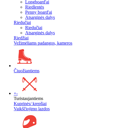
Longboard'ai
Riedlentės
Penny board'ai
Atsarginės dalys
Riedučiai
Riedučiai
Atsarginės dalys
Riedžiai
Vežimėliams padangos, kameros
Čiuožiantiems
+
-
Turistaujantiems
Kuprinės/ krepšiai
Vaikščiojimo lazdos