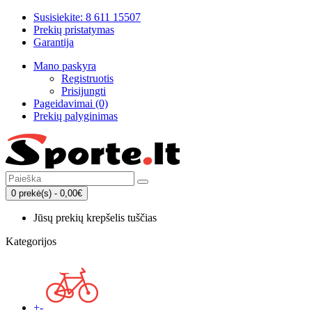
Susisiekite: 8 611 15507
Prekių pristatymas
Garantija
Mano paskyra
Registruotis
Prisijungti
Pageidavimai (0)
Prekių palyginimas
0 prekė(s) - 0,00€
Jūsų prekių krepšelis tuščias
Kategorijos
+
-