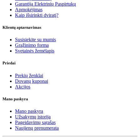
Garantija Elektrinių Paspirtukų
Apmokėjimas
Kaip išsirinkti dviratį?
Klientų aptarnavimas
Susisiekite su mumis
Grąžinimo forma
Svetainės žemėlapis
Priedai
Prekių ženklai
Dovanų kuponai
Akcijos
Mano paskyra
Mano paskyra
Užsakymų istorija
Pageidavimų sąrašas
Naujienų prenumerata