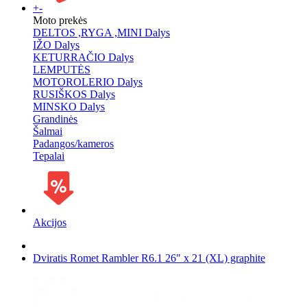
+
-
Moto prekės
DELTOS ,RYGA ,MINI Dalys
IŽO Dalys
KETURRAČIO Dalys
LEMPUTĖS
MOTOROLERIO Dalys
RUSIŠKOS Dalys
MINSKO Dalys
Grandinės
Šalmai
Padangos/kameros
Tepalai
Akcijos
Dviratis Romet Rambler R6.1 26" x 21 (XL) graphite