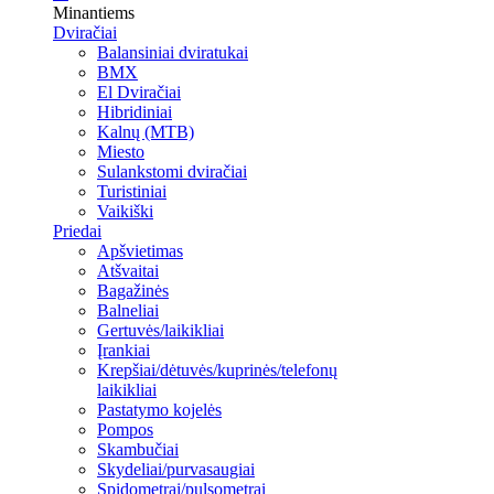
Minantiems
Dviračiai
Balansiniai dviratukai
BMX
El Dviračiai
Hibridiniai
Kalnų (MTB)
Miesto
Sulankstomi dviračiai
Turistiniai
Vaikiški
Priedai
Apšvietimas
Atšvaitai
Bagažinės
Balneliai
Gertuvės/laikikliai
Įrankiai
Krepšiai/dėtuvės/kuprinės/telefonų
laikikliai
Pastatymo kojelės
Pompos
Skambučiai
Skydeliai/purvasaugiai
Spidometrai/pulsometrai