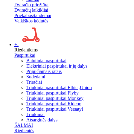
Dviračio priežiūra
Dviračių laikikliai
Priekabos/tandemai
Vaikiškos kėdutės
+
-
Riedantiems
Paspirtukai
Batutiniai paspirtukai
Elektriniai paspirtukai ir jų dalys
Pripučiamais ratais
Sudedami
Triračiai
Triukiniai paspirtukai Ethic ,Union
Triukiniai paspirtukai Flyby
Triukiniai paspirtukai Monkey
Triukiniai paspirtukai Rideoo
Triukiniai paspirtukai Versatyl
Triukiniai
Atsarginės dalys
ŠALMAI
Riedlentės