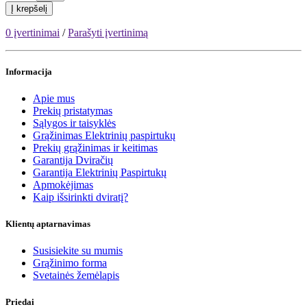
Į krepšelį
0 įvertinimai
/
Parašyti įvertinimą
Informacija
Apie mus
Prekių pristatymas
Sąlygos ir taisyklės
Grąžinimas Elektrinių paspirtukų
Prekių grąžinimas ir keitimas
Garantija Dviračių
Garantija Elektrinių Paspirtukų
Apmokėjimas
Kaip išsirinkti dviratį?
Klientų aptarnavimas
Susisiekite su mumis
Grąžinimo forma
Svetainės žemėlapis
Priedai