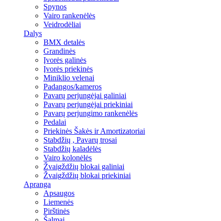
Spynos
Vairo rankenėlės
Veidrodėliai
Dalys
BMX detalės
Grandinės
Įvorės galinės
Įvorės priekinės
Miniklio velenai
Padangos/kameros
Pavarų perjungėjai galiniai
Pavarų perjungėjai priekiniai
Pavarų perjungimo rankenėlės
Pedalai
Priekinės Šakės ir Amortizatoriai
Stabdžių , Pavarų trosai
Stabdžių kaladėlės
Vairo kolonėlės
Žvaigždžių blokai galiniai
Žvaigždžių blokai priekiniai
Apranga
Apsaugos
Liemenės
Pirštinės
Šalmai