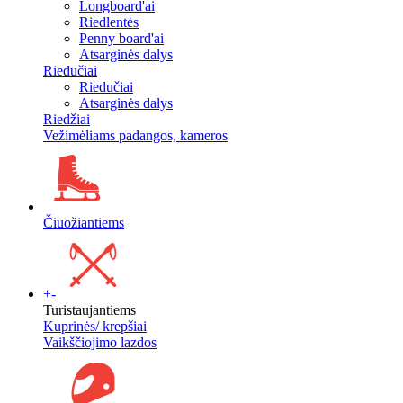
Longboard'ai
Riedlentės
Penny board'ai
Atsarginės dalys
Riedučiai
Riedučiai
Atsarginės dalys
Riedžiai
Vežimėliams padangos, kameros
Čiuožiantiems
+
-
Turistaujantiems
Kuprinės/ krepšiai
Vaikščiojimo lazdos