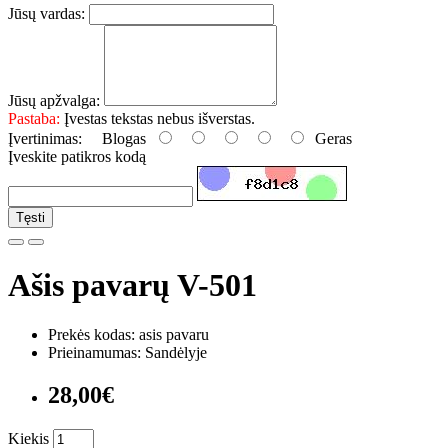
Jūsų vardas:
Jūsų apžvalga:
Pastaba:
Įvestas tekstas nebus išverstas.
Įvertinimas:
Blogas
Geras
Įveskite patikros kodą
Tęsti
Ašis pavarų V-501
Prekės kodas: asis pavaru
Prieinamumas: Sandėlyje
28,00€
Kiekis