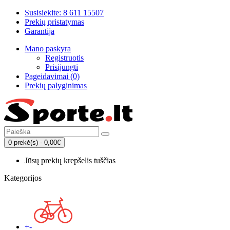
Susisiekite: 8 611 15507
Prekių pristatymas
Garantija
Mano paskyra
Registruotis
Prisijungti
Pageidavimai (0)
Prekių palyginimas
0 prekė(s) - 0,00€
Jūsų prekių krepšelis tuščias
Kategorijos
+
-