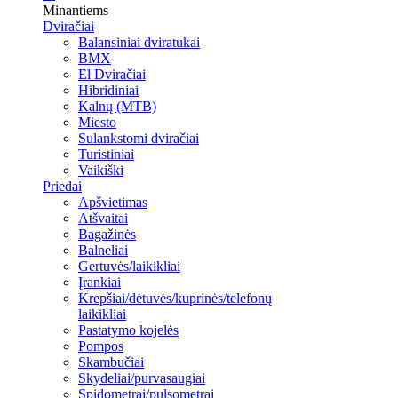
Minantiems
Dviračiai
Balansiniai dviratukai
BMX
El Dviračiai
Hibridiniai
Kalnų (MTB)
Miesto
Sulankstomi dviračiai
Turistiniai
Vaikiški
Priedai
Apšvietimas
Atšvaitai
Bagažinės
Balneliai
Gertuvės/laikikliai
Įrankiai
Krepšiai/dėtuvės/kuprinės/telefonų
laikikliai
Pastatymo kojelės
Pompos
Skambučiai
Skydeliai/purvasaugiai
Spidometrai/pulsometrai