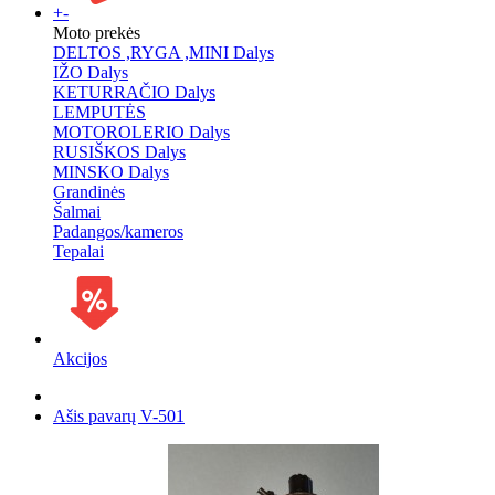
+
-
Moto prekės
DELTOS ,RYGA ,MINI Dalys
IŽO Dalys
KETURRAČIO Dalys
LEMPUTĖS
MOTOROLERIO Dalys
RUSIŠKOS Dalys
MINSKO Dalys
Grandinės
Šalmai
Padangos/kameros
Tepalai
Akcijos
Ašis pavarų V-501