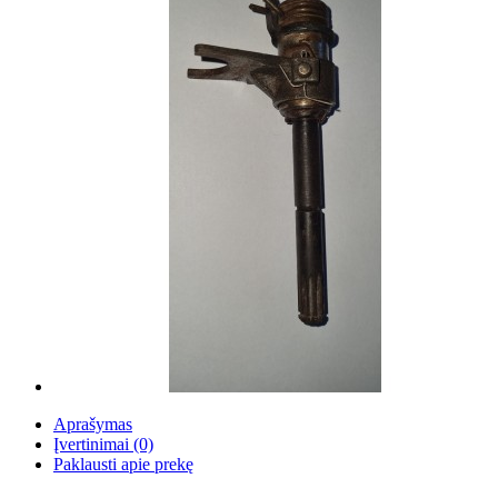
Aprašymas
Įvertinimai (0)
Paklausti apie prekę