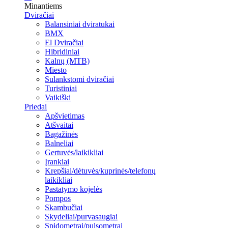
Minantiems
Dviračiai
Balansiniai dviratukai
BMX
El Dviračiai
Hibridiniai
Kalnų (MTB)
Miesto
Sulankstomi dviračiai
Turistiniai
Vaikiški
Priedai
Apšvietimas
Atšvaitai
Bagažinės
Balneliai
Gertuvės/laikikliai
Įrankiai
Krepšiai/dėtuvės/kuprinės/telefonų
laikikliai
Pastatymo kojelės
Pompos
Skambučiai
Skydeliai/purvasaugiai
Spidometrai/pulsometrai