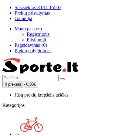
Susisiekite: 8 611 15507
Prekių pristatymas
Garantija
Mano paskyra
Registruotis
Prisijungti
Pageidavimai (0)
Prekių palyginimas
0 prekė(s) - 0,00€
Jūsų prekių krepšelis tuščias
Kategorijos
+
-